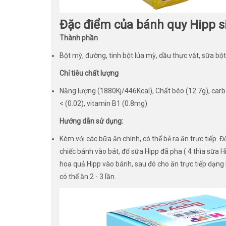
Đặc điểm của bánh quy Hipp si
Thành phần
Bột mỳ, đường, tinh bột lúa mỳ, dầu thực vật, sữa bột 
Chỉ tiêu chất lượng
Năng lượng (1880Kj/446Kcal), Chất béo (12.7g), carbo
< (0.02), vitamin B1 (0.8mg)
Hướng dẫn sử dụng:
Kèm với các bữa ăn chính, có thể bẻ ra ăn trực tiếp. Đ
chiếc bánh vào bát, đổ sữa Hipp đã pha ( 4 thìa sữa 
hoa quả Hipp vào bánh, sau đó cho ăn trực tiếp dạng
có thể ăn 2 - 3 lần.