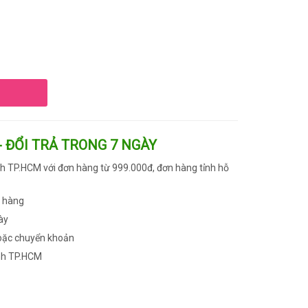
- ĐỔI TRẢ TRONG 7 NGÀY
h TP.HCM với đơn hàng từ 999.000đ, đơn hàng tỉnh hỗ
n hàng
ày
oặc chuyển khoản
nh TP.HCM