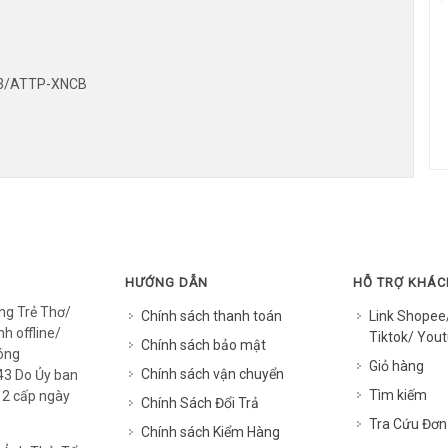
013/ATTP-XNCB
HƯỚNG DẪN
HỖ TRỢ KHÁ
ng Trẻ Thơ/
Chính sách thanh toán
Link Shopee
h offline/
Tiktok/ Yout
Chính sách bảo mật
óng
Giỏ hàng
Chính sách vận chuyển
3 Do Ủy ban
Tìm kiếm
12 cấp ngày
Chính Sách Đổi Trả
Tra Cứu Đơn
Chính sách Kiểm Hàng