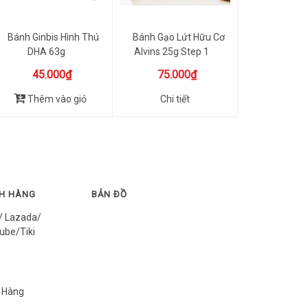
Bánh Ginbis Hình Thú
Bánh Gạo Lứt Hữu Cơ
DHA 63g
Alvins 25g Step 1
45.000₫
75.000₫
Thêm vào giỏ
Chi tiết
CH HÀNG
BẢN ĐỒ
/ Lazada/
ube/Tiki
 Hàng