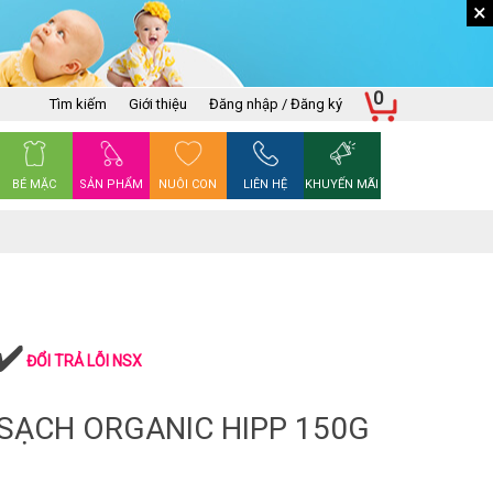
×
0
Tìm kiếm
Giới thiệu
Đăng nhập / Đăng ký
BÉ MẶC
SẢN PHẨM
NUÔI CON
LIÊN HỆ
KHUYẾN MÃI
ĐỔI TRẢ LỖI NSX
 SẠCH ORGANIC HIPP 150G