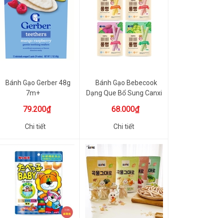
Bánh Gạo Gerber 48g
Bánh Gạo Bebecook
7m+
Dạng Que Bổ Sung Canxi
Và B1 ...
79.200₫
68.000₫
Chi tiết
Chi tiết