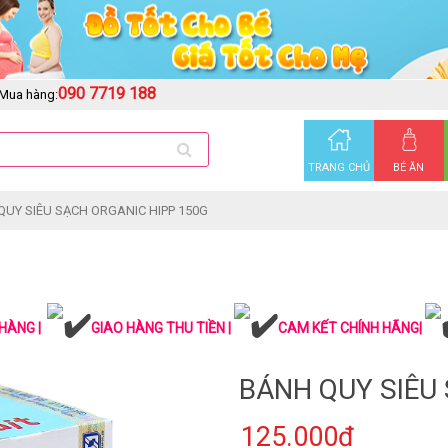
090 7719 188
Mua hàng:
TRANG CHỦ
BÉ ĂN
QUY SIÊU SẠCH ORGANIC HIPP 150G
HÀNG |
GIAO HÀNG THU TIỀN |
CAM KẾT CHÍNH HÃNG|
BÁNH QUY SIÊU
125.000₫