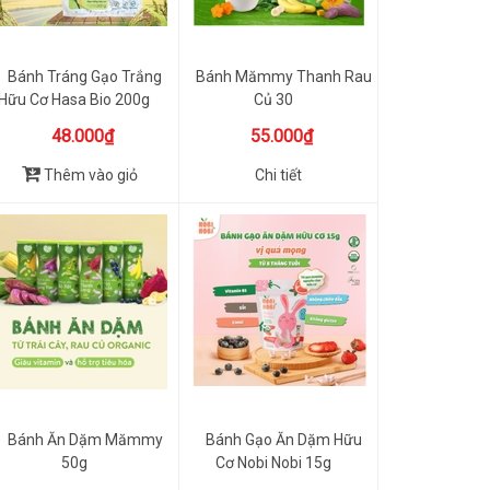
Bánh Tráng Gạo Trắng
Bánh Mămmy Thanh Rau
Hữu Cơ Hasa Bio 200g
Củ 30
48.000₫
55.000₫
Thêm vào giỏ
Chi tiết
Bánh Ăn Dặm Mămmy
Bánh Gạo Ăn Dặm Hữu
50g
Cơ Nobi Nobi 15g