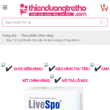
0
Trang chủ
Thực phẩm Chức năng
Bào Tử Lợi Khuẩn Cho Mẹ Và Bé LiveSpo Preg-Mom...
ĐƯỢC KIỂM HÀNG |
GIAO HÀNG THU TIỀN |
CAM
KẾT CHÍNH HÃNG|
ĐỔI TRẢ LỖI NSX