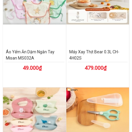
Áo Yếm Ăn Dặm Ngắn Tay
Máy Xay Thịt Bear 0.3L CH-
Misan MS032A
4H02S
49.000₫
479.000₫