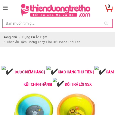
0
Trang chủ
Dụng Cụ Ăn Dặm
Chén Ăn Dặm Chống Trượt Cho Bé Upass Thái Lan
ĐƯỢC KIỂM HÀNG |
GIAO HÀNG THU TIỀN |
CAM
KẾT CHÍNH HÃNG|
ĐỔI TRẢ LỖI NSX