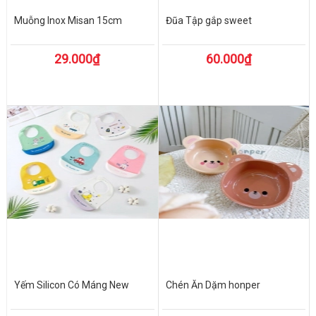
Muỗng Inox Misan 15cm
Đũa Tập gắp sweet
29.000₫
60.000₫
Yếm Silicon Có Máng New
Chén Ăn Dặm honper