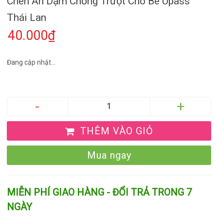
Chén Ăn Dặm Chống Trượt Cho Bé Upass
Thái Lan
40.000₫
Đang cập nhật...
THÊM VÀO GIỎ
Mua ngay
MIỄN PHÍ GIAO HÀNG - ĐỔI TRẢ TRONG 7
NGÀY