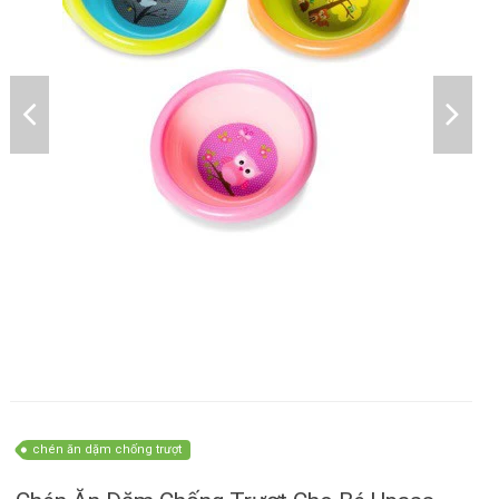
chén ăn dặm chống trượt