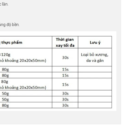
 lần.
ăng độ bền.