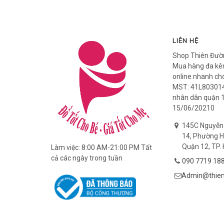
LIÊN HỆ
Shop Thiên Đườ
Mua hàng đa kên
online nhanh ch
MST: 41L803014
nhân dân quận 
15/06/20210
145C Nguyễn
14, Phường H
Quận 12, TP. 
Làm việc: 8:00 AM-21:00 PM Tất
cả các ngày trong tuần
090 7719 18
Admin@thien