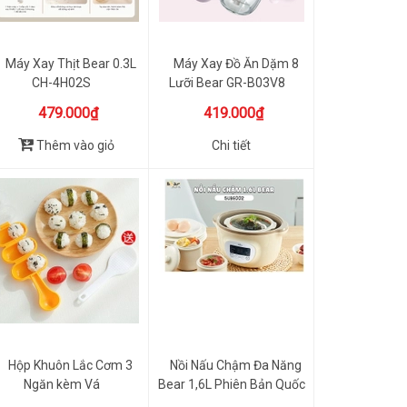
Máy Xay Thịt Bear 0.3L
Máy Xay Đồ Ăn Dặm 8
CH-4H02S
Lưỡi Bear GR-B03V8
479.000₫
419.000₫
Thêm vào giỏ
Chi tiết
Hộp Khuôn Lắc Cơm 3
Nồi Nấu Chậm Đa Năng
Ngăn kèm Vá
Bear 1,6L Phiên Bản Quốc
T...