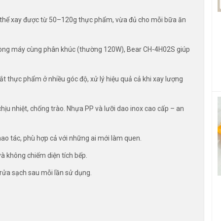
ó thể xay được từ 50–120g thực phẩm, vừa đủ cho mỗi bữa ăn
 dòng máy cùng phân khúc (thường 120W), Bear CH-4H02S giúp
ắt thực phẩm ở nhiều góc độ, xử lý hiệu quả cả khi xay lượng
e chịu nhiệt, chống trào. Nhựa PP và lưỡi dao inox cao cấp – an
hao tác, phù hợp cả với những ai mới làm quen.
à không chiếm diện tích bếp.
 rửa sạch sau mỗi lần sử dụng.