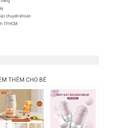
n hàng
ày
oặc chuyển khoản
nh TP.HCM
EM THÊM CHO BÉ