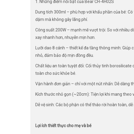
1. Những điểm nổi bật của Bear CH-4H02S
Dung tích 300ml – phù hợp với khẩu phần của bé: C
dặm mà không gây lãng phí.
Công suất 200W – mạnh mẽ vượt trội: So với nhiều
xay nhanh hơn, nhuyễn mịn hơn.
Lưỡi dao 8 cánh – thiết kế đa tầng thông minh: Giúp c
nhỏ, đảm bảo độ mịn đồng đều.
Chất liệu an toàn tuyệt đối: Cối thủy tinh borosilicat
toàn cho sức khỏe bé.
Vận hành đơn giản – chỉ với một nút nhấn: Dễ dàng t
Kích thước nhỏ gọn (~20cm): Tiện lợi khi mang theo v
Dễ vệ sinh: Các bộ phận có thể tháo rời hoàn toàn, dễ
Lợi ích thiết thực cho mẹ và bé