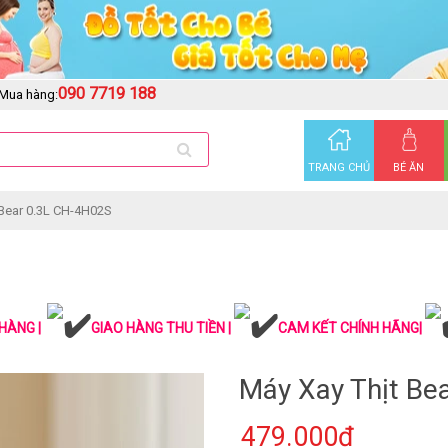
090 7719 188
Mua hàng:
TRANG CHỦ
BÉ ĂN
 Bear 0.3L CH-4H02S
HÀNG |
GIAO HÀNG THU TIỀN |
CAM KẾT CHÍNH HÃNG|
Máy Xay Thịt Be
479.000₫