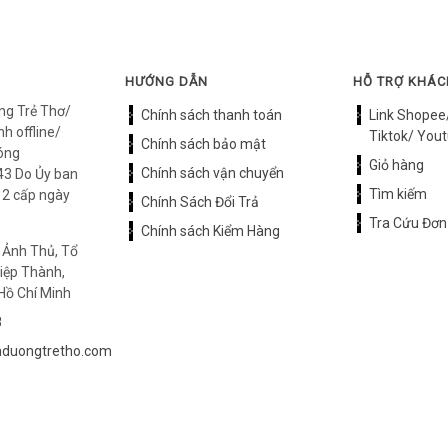
HƯỚNG DẪN
HỖ TRỢ KHÁ
ng Trẻ Thơ/
Chính sách thanh toán
Link Shopee
h offline/
Tiktok/ Yout
Chính sách bảo mật
óng
Giỏ hàng
Chính sách vận chuyển
3 Do Ủy ban
Tìm kiếm
12 cấp ngày
Chính Sách Đổi Trả
Tra Cứu Đơn
Chính sách Kiểm Hàng
 Ảnh Thủ, Tổ
iệp Thành,
Hồ Chí Minh
8
duongtretho.com