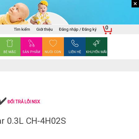
×
0
Tìm kiếm
Giới thiệu
Đăng nhập / Đăng ký
BÉ MẶC
SẢN PHẨM
NUÔI CON
LIÊN HỆ
KHUYẾN MÃI
ĐỔI TRẢ LỖI NSX
ar 0.3L CH-4H02S