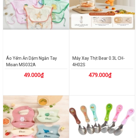
Áo Yếm Ăn Dặm Ngắn Tay
Máy Xay Thịt Bear 0.3L CH-
Misan MS032A
4H02S
49.000₫
479.000₫