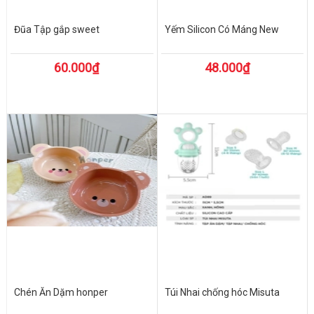
Đũa Tập gắp sweet
Yếm Silicon Có Máng New
60.000₫
48.000₫
Chén Ăn Dặm honper
Túi Nhai chống hóc Misuta