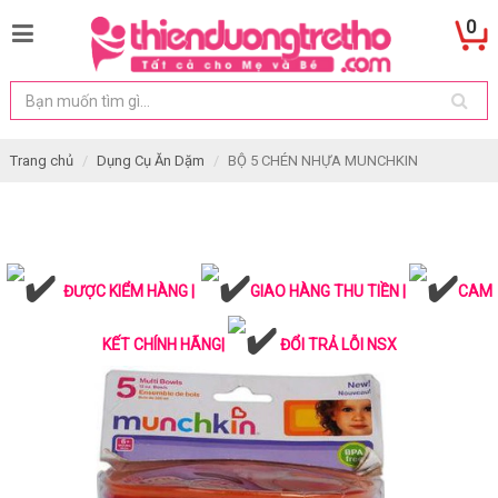
0
Trang chủ
Dụng Cụ Ăn Dặm
BỘ 5 CHÉN NHỰA MUNCHKIN
ĐƯỢC KIỂM HÀNG |
GIAO HÀNG THU TIỀN |
CAM
KẾT CHÍNH HÃNG|
ĐỔI TRẢ LỖI NSX