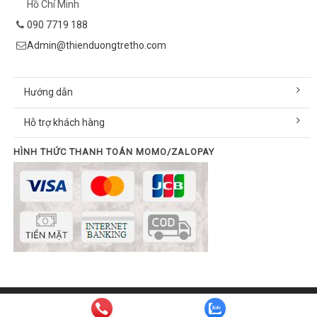
Hồ Chí Minh
090 7719 188
Admin@thienduongtretho.com
Hướng dẫn
Hỗ trợ khách hàng
HÌNH THỨC THANH TOÁN MOMO/ZALOPAY
© Bản quyền thuộc về thienduongtretho.com | Cung cấp bởi
Sapo
Email:
info@thienduongtretho.com
| Hotline:
090 7719 188