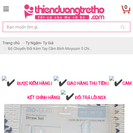
0
Trang chủ
Ty Ngậm- Ty Giả
Bộ Chuyển Đổi Kèm Tay Cầm Bình Moyuum 5 Chi...
ĐƯỢC KIỂM HÀNG |
GIAO HÀNG THU TIỀN |
CAM
KẾT CHÍNH HÃNG|
ĐỔI TRẢ LỖI NSX