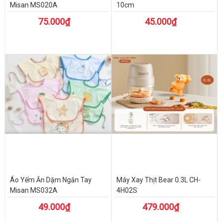
Misan MS020A
10cm
75.000₫
45.000₫
Áo Yếm Ăn Dặm Ngắn Tay
Máy Xay Thịt Bear 0.3L CH-
Misan MS032A
4H02S
49.000₫
479.000₫