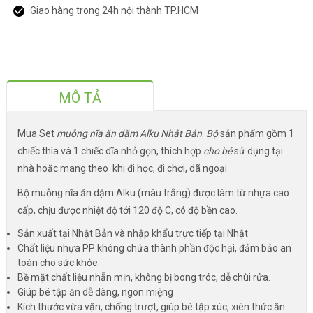
Giao hàng trong 24h nội thành TP.HCM
MÔ TẢ
Mua Set
muỗng nĩa ăn dặm Alku Nhật Bản
.
Bộ
sản phẩm gồm 1
chiếc thìa và 1 chiếc dĩa nhỏ gọn, thích hợp
cho bé
sử dụng tại
nhà hoặc mang theo khi đi học, đi chơi, dã ngoại
Bộ muỗng nĩa ăn dặm Alku (màu trắng) được làm từ nhựa cao
cấp, chịu được nhiệt độ tới 120 độ C, có độ bền cao.
Sản xuất tại Nhật Bản và nhập khẩu trực tiếp tại Nhật
Chất liệu nhựa PP không chứa thành phần độc hại, đảm bảo an
toàn cho sức khỏe.
Bề mặt chất liệu nhẵn mịn, không bị bong tróc, dễ chùi rửa.
Giúp bé tập ăn dễ dàng, ngon miệng
Kích thước vừa vặn, chống trượt, giúp bé tập xúc, xiên thức ăn