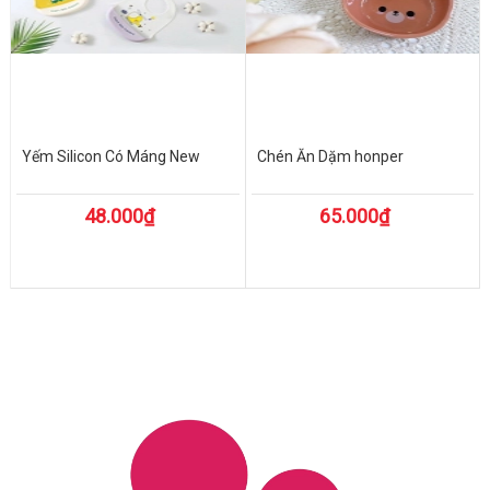
Yếm Silicon Có Máng New
Chén Ăn Dặm honper
48.000₫
65.000₫