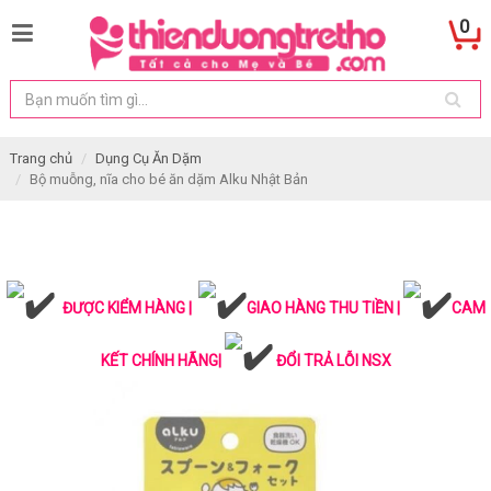
0
Trang chủ
Dụng Cụ Ăn Dặm
Bộ muỗng, nĩa cho bé ăn dặm Alku Nhật Bản
ĐƯỢC KIỂM HÀNG |
GIAO HÀNG THU TIỀN |
CAM
KẾT CHÍNH HÃNG|
ĐỔI TRẢ LỖI NSX