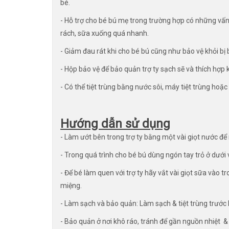
bé.
- Hỗ trợ cho bé bú mẹ trong trường hợp có những vấ
rách, sữa xuống quá nhanh.
- Giảm đau rát khi cho bé bú cũng như bảo vệ khỏi bị
- Hộp bảo vệ để bảo quản trợ ty sạch sẽ và thích hợp 
- Có thể tiệt trùng bằng nước sôi, máy tiệt trùng hoặc
Hướng dẫn sử dụng
- Làm ướt bên trong trợ ty bằng một vài giọt nước đ
- Trong quá trình cho bé bú dùng ngón tay trỏ ở dưới v
- Để bé làm quen với trợ ty hãy vắt vài giọt sữa vào
miệng.
- Làm sạch và bảo quản: Làm sạch & tiệt trùng trước 
- Bảo quản ở nơi khô ráo, tránh để gần nguồn nhiệt & 