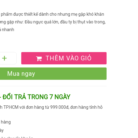
n phẩm được thiết kế dành cho nhưng mẹ gặp khó khăn
ờng gặp như: Đầu ngực quá lớn, đầu ty bị thụt vào trong,
uá nhanh
THÊM VÀO GIỎ
Mua ngay
- ĐỔI TRẢ TRONG 7 NGÀY
h TP.HCM với đơn hàng từ 999.000đ, đơn hàng tỉnh hỗ
n hàng
ày