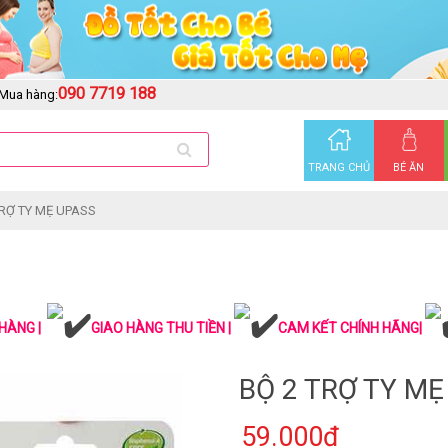
090 7719 188
Mua hàng:
TRANG CHỦ
BÉ ĂN
TRỢ TY MẸ UPASS
HÀNG |
GIAO HÀNG THU TIỀN |
CAM KẾT CHÍNH HÃNG|
BỘ 2 TRỢ TY MẸ
59.000₫