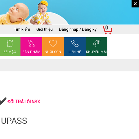
×
0
Tìm kiếm
Giới thiệu
Đăng nhập / Đăng ký
BÉ MẶC
SẢN PHẨM
NUÔI CON
LIÊN HỆ
KHUYẾN MÃI
ĐỔI TRẢ LỖI NSX
 UPASS