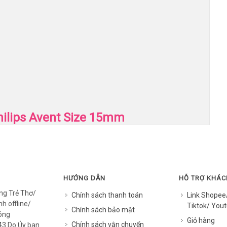
Philips Avent Size 15mm
HƯỚNG DẪN
HỖ TRỢ KHÁ
ng Trẻ Thơ/
Chính sách thanh toán
Link Shopee
h offline/
Tiktok/ Yout
Chính sách bảo mật
óng
Giỏ hàng
Chính sách vận chuyển
3 Do Ủy ban