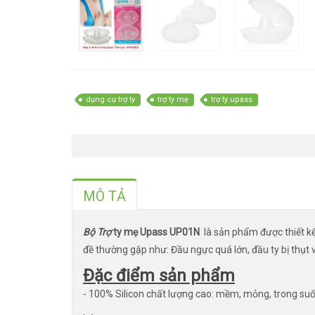
dụng cụ trợ ty
trợ ty mẹ
trợ ty upass
MÔ TẢ
Bộ Trợ
ty mẹ Upass UP01N
là sản phẩm được thiết k
đề thường gặp như: Đầu ngực quá lớn, đầu ty bị thụt 
Đặc điểm sản phẩm
- 100% Silicon chất lượng cao: mềm, mỏng, trong su