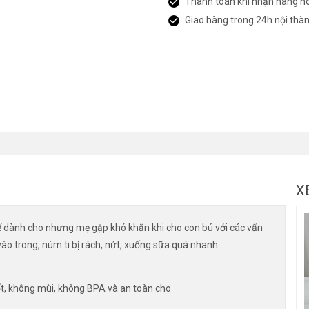
Thanh toán khi nhận hàng h
Giao hàng trong 24h nội thà
X
ế dành cho nhưng mẹ gặp khó khăn khi cho con bú với các vấn
vào trong, núm ti bị rách, nứt, xuống sữa quá nhanh
ốt, không mùi, không BPA và an toàn cho