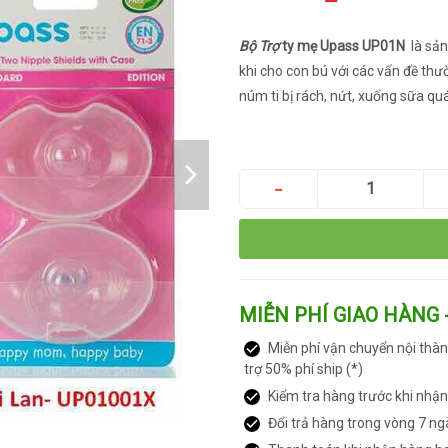
Bộ Trợ
ty mẹ Upass UP01N
là sả
khi cho con bú với các vấn đề thư
núm ti bị rách, nứt, xuống sữa q
MIỄN PHÍ GIAO HÀNG 
Miễn phí vận chuyển nội thàn
trợ 50% phí ship (*)
Kiểm tra hàng trước khi nhậ
Đổi trả hàng trong vòng 7 ng