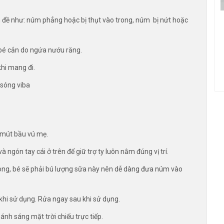
n đề như: núm phẳng hoặc bị thụt vào trong, núm bị nứt hoặc
 bé cắn do ngứa nướu răng.
khi mang đi.
 sóng viba
ể mút bầu vú mẹ.
à ngón tay cái ở trên để giữ trợ ty luôn nằm đúng vị trí.
 trong, bé sẽ phải bú lượng sữa này nên dễ dàng đưa núm vào
khi sử dụng. Rửa ngay sau khi sử dụng.
ánh sáng mặt trời chiếu trực tiếp.