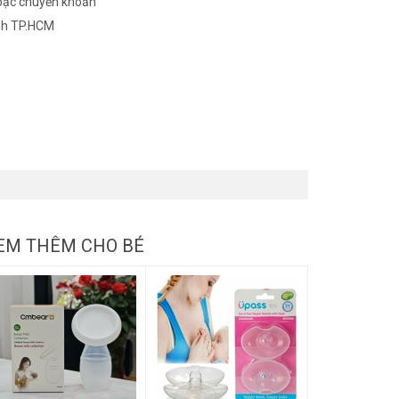
oặc chuyển khoản
nh TP.HCM
EM THÊM CHO BÉ