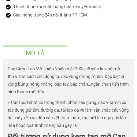
Thanh toán khi nhận hàng hoặc chuyển khoản
Giao hàng trong 24h nội thành TP.HCM
MÔ TẢ
Cao Gừng Tan Mỡ Thiên Nhiên Việt 200g sẽ giúp loại bỏ mỡ
thừa một cách chủ động tại các vùng mong muốn. Đặc biệt là
vùng bụng, hông, mông, bắp tay, bắp chân…ngăn chặn tiến trình
hình thành mỡ thừa.
- Các hoạt chất có trong thành phần cao gừng, các Vitamin có
tác dụng giữ ẩm, dưỡng da, tái tạo da và làm săn chắc các vùng
da chảy xệ, xóa dần các vết thâm nám, rạn nứt lâu ngày do lão
hóa hoặc quá trình mang bầu gây ra.
Đối tượng sử dụng kem tan mỡ Cao