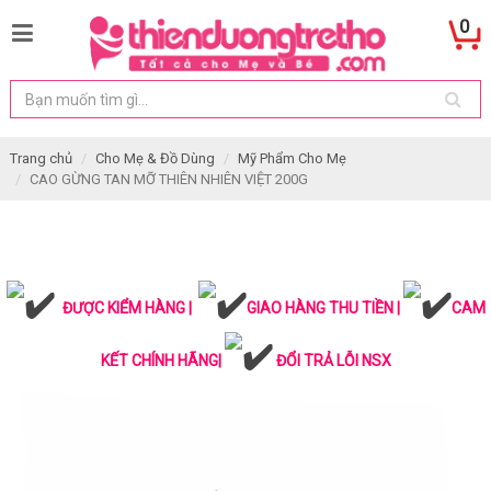
0
Trang chủ
Cho Mẹ & Đồ Dùng
Mỹ Phẩm Cho Mẹ
CAO GỪNG TAN MỠ THIÊN NHIÊN VIỆT 200G
ĐƯỢC KIỂM HÀNG |
GIAO HÀNG THU TIỀN |
CAM
KẾT CHÍNH HÃNG|
ĐỔI TRẢ LỖI NSX