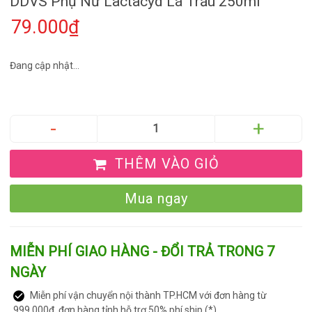
DDVS Phụ Nữ Lactacyd Lá Trầu 250ml
79.000₫
Đang cập nhật...
THÊM VÀO GIỎ
Mua ngay
MIỄN PHÍ GIAO HÀNG - ĐỔI TRẢ TRONG 7
NGÀY
Miễn phí vận chuyển nội thành TP.HCM với đơn hàng từ
999.000đ, đơn hàng tỉnh hỗ trợ 50% phí ship (*)