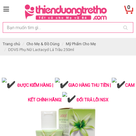
0
Trang chủ
Cho Mẹ & Đồ Dùng
Mỹ Phẩm Cho Mẹ
DDVS Phụ Nữ Lactacyd Lá Trầu 250ml
ĐƯỢC KIỂM HÀNG |
GIAO HÀNG THU TIỀN |
CAM
KẾT CHÍNH HÃNG|
ĐỔI TRẢ LỖI NSX