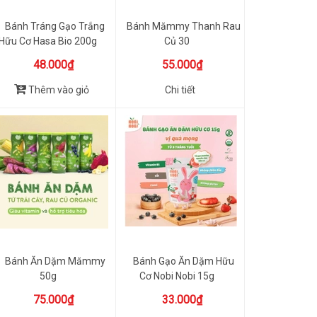
Bánh Tráng Gạo Trắng
Bánh Mămmy Thanh Rau
Hữu Cơ Hasa Bio 200g
Củ 30
48.000₫
55.000₫
Thêm vào giỏ
Chi tiết
Bánh Ăn Dặm Mămmy
Bánh Gạo Ăn Dặm Hữu
50g
Cơ Nobi Nobi 15g
75.000₫
33.000₫