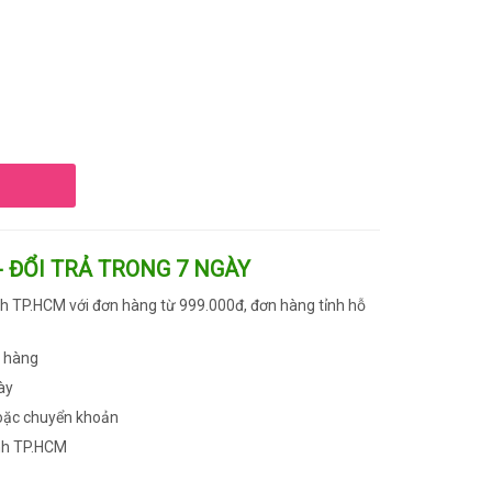
- ĐỔI TRẢ TRONG 7 NGÀY
h TP.HCM với đơn hàng từ 999.000đ, đơn hàng tỉnh hỗ
n hàng
ày
oặc chuyển khoản
nh TP.HCM