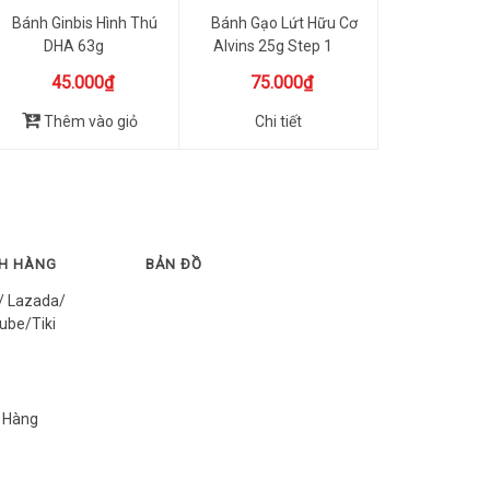
Bánh Ginbis Hình Thú
Bánh Gạo Lứt Hữu Cơ
DHA 63g
Alvins 25g Step 1
45.000₫
75.000₫
Thêm vào giỏ
Chi tiết
CH HÀNG
BẢN ĐỒ
/ Lazada/
ube/Tiki
 Hàng