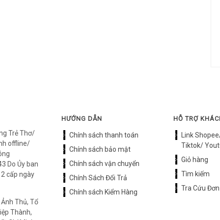
HƯỚNG DẪN
HỖ TRỢ KHÁ
ng Trẻ Thơ/
Chính sách thanh toán
Link Shopee
h offline/
Tiktok/ Yout
Chính sách bảo mật
óng
Giỏ hàng
Chính sách vận chuyển
3 Do Ủy ban
Tìm kiếm
12 cấp ngày
Chính Sách Đổi Trả
Tra Cứu Đơn
Chính sách Kiểm Hàng
 Ảnh Thủ, Tổ
iệp Thành,