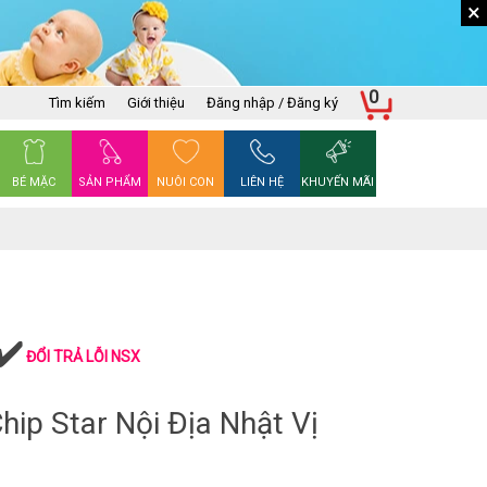
×
0
Tìm kiếm
Giới thiệu
Đăng nhập / Đăng ký
BÉ MẶC
SẢN PHẨM
NUÔI CON
LIÊN HỆ
KHUYẾN MÃI
ĐỔI TRẢ LỖI NSX
hip Star Nội Địa Nhật Vị