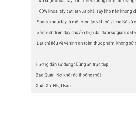
Lựa chọn khoai tây căn tròn và bóng mượt để mang l
100% khoai tây cắt lát vừa phải sấy khô nên không 
Snack khoai tây là một món ăn vặt thú vị cho Bé và c
Sản xuất trên dây chuyền hiện đại dưới sự giám sát 
Đạt chỉ tiêu về vệ sinh an toàn thực phẩm, không sử 
Hướng dẫn sử dụng : Dùng ăn trực tiếp
Bảo Quản: Nơi khô ráo thoáng mát
Xuất Xứ: Nhật Bản