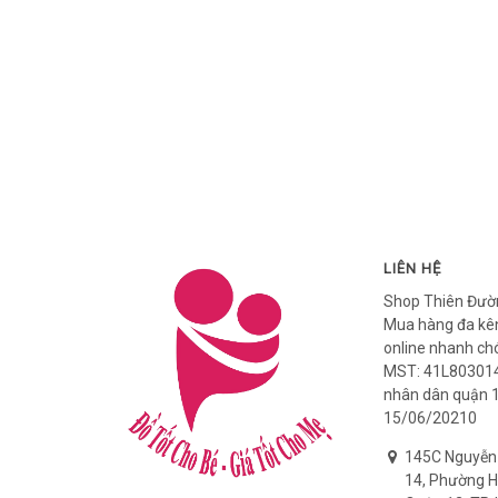
LIÊN HỆ
Shop Thiên Đườ
Mua hàng đa kên
online nhanh ch
MST: 41L803014
nhân dân quận 
15/06/20210
145C Nguyễn
14, Phường H