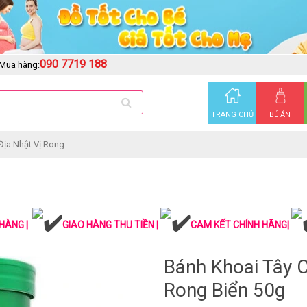
090 7719 188
Mua hàng:
TRANG CHỦ
BÉ ĂN
Địa Nhật Vị Rong...
HÀNG |
GIAO HÀNG THU TIỀN |
CAM KẾT CHÍNH HÃNG|
Bánh Khoai Tây C
Rong Biển 50g