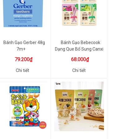
Bánh Gạo Gerber 48g
Bánh Gạo Bebecook
7m+
Dạng Que Bổ Sung Canxi
Và B1 ...
79.200₫
68.000₫
Chi tiết
Chi tiết