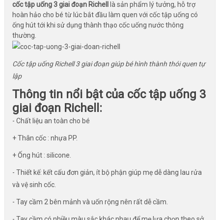
cốc tập uống 3 giai đoạn Richell
là sản phẩm lý tưởng, hỗ trợ
hoàn hảo cho bé từ lúc bắt đầu làm quen với cốc tập uống có
ống hút tới khi sử dụng thành thạo cốc uống nước thông
thường.
Cốc tập uống Richell 3 giai đoạn giúp bé hình thành thói quen tự
lập
Thông tin nổi bật của cốc tập uống 3
giai đoạn Richell:
- Chất liệu an toàn cho bé
+ Thân cốc : nhựa PP.
+ Ống hút : silicone.
- Thiết kế: kết cấu đơn giản, ít bộ phận giúp mẹ dễ dàng lau rửa
và vệ sinh cốc.
- Tay cầm 2 bên mảnh và uốn rộng nên rất dễ cầm.
- Tay cầm có nhiều màu sắc khác nhau để mẹ lựa chọn theo sở