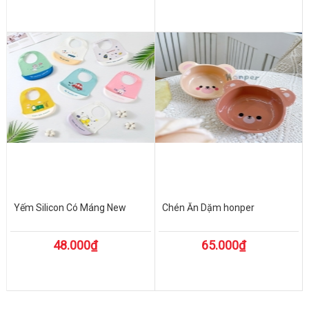
Yếm Silicon Có Máng New
Chén Ăn Dặm honper
48.000₫
65.000₫