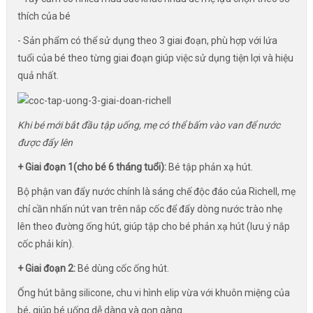
thích của bé
- Sản phẩm có thể sử dụng theo 3 giai đoạn, phù hợp với lứa
tuổi của bé theo từng giai đoạn giúp việc sử dụng tiện lợi và hiệu
quả nhất.
Khi bé mới bắt đầu tập uống, mẹ có thể bấm vào van để nước
được đẩy lên
+ Giai đoạn 1(cho bé 6 tháng tuổi):
Bé tập phản xạ hút.
Bộ phận van đẩy nước chính là sáng chế độc đáo của Richell, mẹ
chỉ cần nhấn nút van trên nắp cốc để đẩy dòng nước trào nhẹ
lên theo đường ống hút, giúp tập cho bé phản xạ hút (lưu ý nắp
cốc phải kín).
+ Giai đoạn 2:
Bé dùng cốc ống hút.
Ống hút bằng silicone, chu vi hình elip vừa với khuôn miệng của
bé, giúp bé uống dễ dàng và gọn gàng.