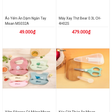
Áo Yếm Ăn Dặm Ngắn Tay
Máy Xay Thịt Bear 0.3L CH-
Misan MS032A
4H02S
49.000₫
479.000₫
Yếm Silicone Có Máng Misan
Kéo Cắt Thức Ăn Misan