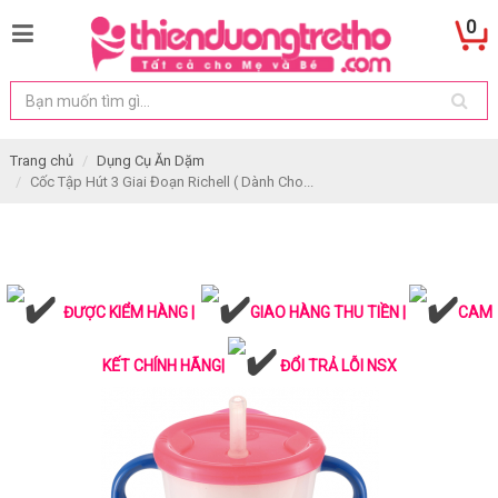
0
Trang chủ
Dụng Cụ Ăn Dặm
Cốc Tập Hút 3 Giai Đoạn Richell ( Dành Cho...
ĐƯỢC KIỂM HÀNG |
GIAO HÀNG THU TIỀN |
CAM
KẾT CHÍNH HÃNG|
ĐỔI TRẢ LỖI NSX