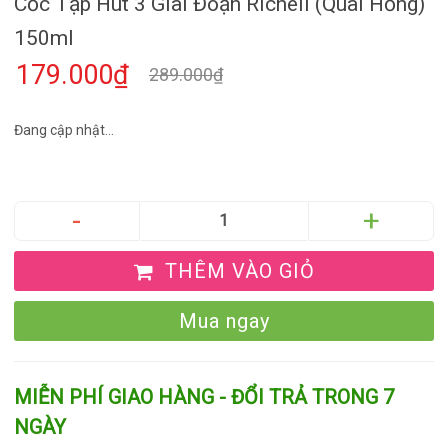
Cốc Tập Hút 3 Giai Đoạn Richell (Quai Hồng)
150ml
179.000₫
289.000₫
Đang cập nhật...
THÊM VÀO GIỎ
Mua ngay
MIỄN PHÍ GIAO HÀNG - ĐỔI TRẢ TRONG 7
NGÀY