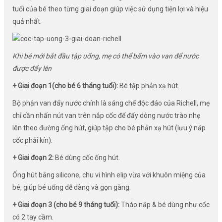
tuổi của bé theo từng giai đoạn giúp việc sử dụng tiện lợi và hiệu
quả nhất.
Khi bé mới bắt đầu tập uống, mẹ có thể bấm vào van để nước
được đẩy lên
+ Giai đoạn 1(cho bé 6 tháng tuổi):
Bé tập phản xạ hút.
Bộ phận van đẩy nước chính là sáng chế độc đáo của Richell, mẹ
chỉ cần nhấn nút van trên nắp cốc để đẩy dòng nước trào nhẹ
lên theo đường ống hút, giúp tập cho bé phản xạ hút (lưu ý nắp
cốc phải kín).
+ Giai đoạn 2:
Bé dùng cốc ống hút.
Ống hút bằng silicone, chu vi hình elip vừa với khuôn miệng của
bé, giúp bé uống dễ dàng và gọn gàng.
+ Giai đoạn 3 (cho bé 9 tháng tuổi):
Tháo nắp & bé dùng như cốc
có 2 tay cầm.