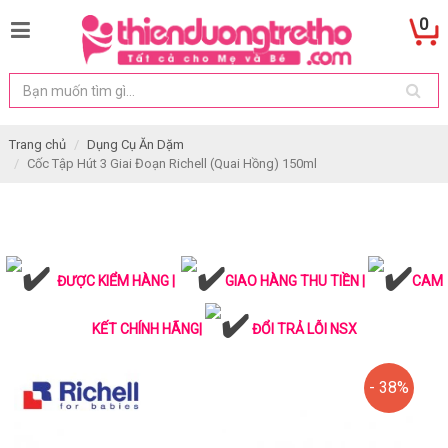
0
Trang chủ
Dụng Cụ Ăn Dặm
Cốc Tập Hút 3 Giai Đoạn Richell (Quai Hồng) 150ml
ĐƯỢC KIỂM HÀNG |
GIAO HÀNG THU TIỀN |
CAM
KẾT CHÍNH HÃNG|
ĐỔI TRẢ LỖI NSX
- 38%