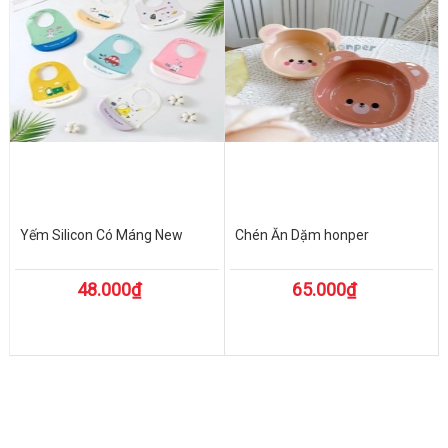
Yếm Silicon Có Máng New
Chén Ăn Dặm honper
48.000₫
65.000₫