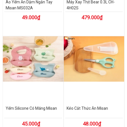
Áo Yếm Ăn Dặm Ngắn Tay
Máy Xay Thịt Bear 0.3L CH-
Misan MS032A
4H02S
49.000₫
479.000₫
Yếm Silicone Có Máng Misan
Kéo Cắt Thức Ăn Misan
45.000₫
48.000₫