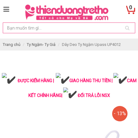
0
Trang chủ
Ty Ngậm- Ty Giả
Dây Deo Ty Ngậm Upass UP4012
ĐƯỢC KIỂM HÀNG |
GIAO HÀNG THU TIỀN |
CAM
KẾT CHÍNH HÃNG|
ĐỔI TRẢ LỖI NSX
- 13%