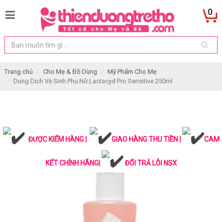
0
Trang chủ
Cho Mẹ & Đồ Dùng
Mỹ Phẩm Cho Mẹ
Dung Dịch Vệ Sinh Phụ Nữ Lactacyd Pro Sensitive 250ml
ĐƯỢC KIỂM HÀNG |
GIAO HÀNG THU TIỀN |
CAM
KẾT CHÍNH HÃNG|
ĐỔI TRẢ LỖI NSX