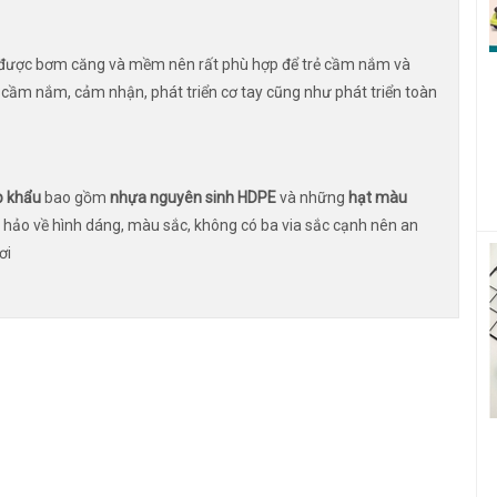
, được bơm căng và mềm nên rất phù hợp để trẻ cầm nắm và
g cầm nắm, cảm nhận, phát triển cơ tay cũng như phát triển toàn
p khẩu
bao gồm
nhựa nguyên sinh HDPE
và những
hạt màu
hảo về hình dáng, màu sắc, không có ba via sắc cạnh nên an
ơi