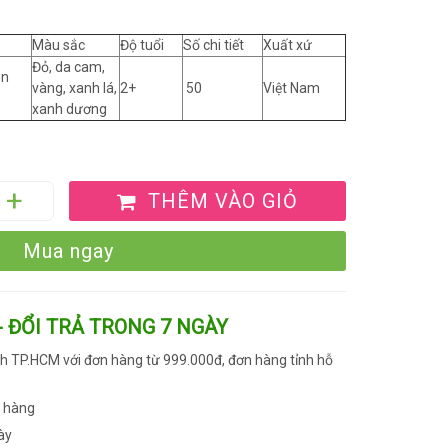
Màu sắc
Độ tuổi
Số chi tiết
Xuất xứ
Đỏ, da cam,
ên
vàng, xanh lá,
2+
50
Việt Nam
xanh dương
THÊM VÀO GIỎ
Mua ngay
- ĐỔI TRẢ TRONG 7 NGÀY
h TP.HCM với đơn hàng từ 999.000đ, đơn hàng tỉnh hỗ
n hàng
ày