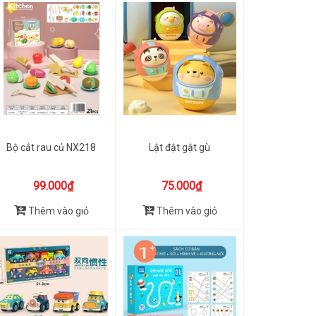
Bộ cắt rau củ NX218
Lật đật gật gù
99.000₫
75.000₫
Thêm vào giỏ
Thêm vào giỏ