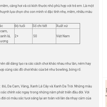
mềm, căng hơi và có kích thước nhỏ phù hợp với trẻ em. Là một
 huynh lựa chọn cho con mình vì đặc tính nhẹ, mềm, nhiều màu
ắc
Độ tuổi
Số chi tiết
Xuất xứ
 cam,
xanh lá,
2+
50
Việt Nam
dương
nên dễ dàng tạo ra các cách chơi khác nhau như lăn, ném hay
hợp cùng các đồ chơi khác của bé như bowling, bóng rổ.
 : Đỏ, Da Cam, Vàng, Xanh Lá Cây và Xanh Da Trời. Những màu
sắc chính xác ngay trong những năm phát triển đầu đời. Với
 đời có màu sắc tươi sáng lại an toàn với làn da nhạy cảm của