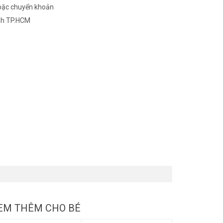
oặc chuyển khoản
nh TP.HCM
EM THÊM CHO BÉ