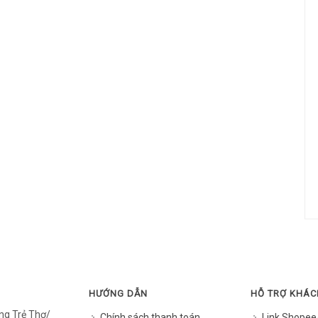
HƯỚNG DẪN
HỖ TRỢ KHÁ
ng Trẻ Thơ/
Chính sách thanh toán
Link Shopee