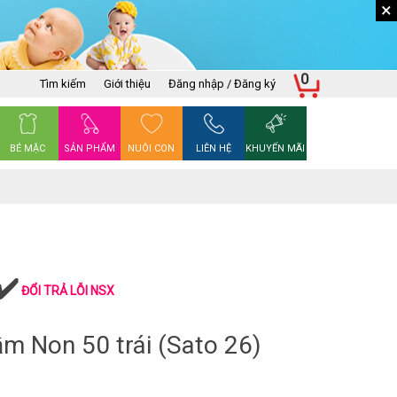
×
0
Tìm kiếm
Giới thiệu
Đăng nhập / Đăng ký
BÉ MẶC
SẢN PHẨM
NUÔI CON
LIÊN HỆ
KHUYẾN MÃI
ĐỔI TRẢ LỖI NSX
m Non 50 trái (Sato 26)