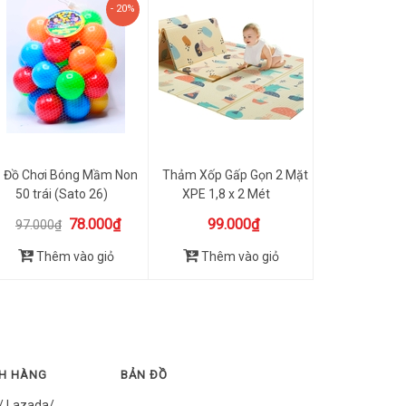
- 20%
Đồ Chơi Bóng Mầm Non
Thảm Xốp Gấp Gọn 2 Mặt
50 trái (Sato 26)
XPE 1,8 x 2 Mét
78.000₫
99.000₫
97.000₫
Thêm vào giỏ
Thêm vào giỏ
CH HÀNG
BẢN ĐỒ
/ Lazada/