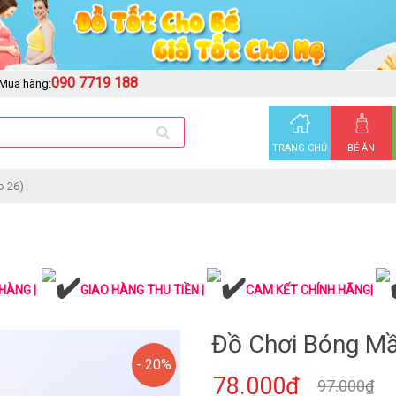
090 7719 188
Mua hàng:
TRANG CHỦ
BÉ ĂN
o 26)
HÀNG |
GIAO HÀNG THU TIỀN |
CAM KẾT CHÍNH HÃNG|
Đồ Chơi Bóng Mầ
- 20%
78.000₫
97.000₫