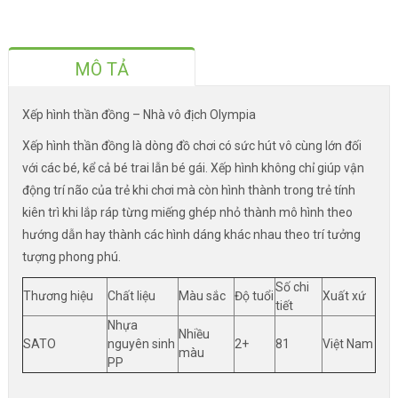
MÔ TẢ
Xếp hình thần đồng – Nhà vô địch Olympia
Xếp hình thần đồng là dòng đồ chơi có sức hút vô cùng lớn đối
với các bé, kể cả bé trai lẫn bé gái. Xếp hình không chỉ giúp vận
động trí não của trẻ khi chơi mà còn hình thành trong trẻ tính
kiên trì khi lắp ráp từng miếng ghép nhỏ thành mô hình theo
hướng dẫn hay thành các hình dáng khác nhau theo trí tưởng
tượng phong phú.
Số chi
Thương hiệu
Chất liệu
Màu sắc
Độ tuổi
Xuất xứ
tiết
Nhựa
Nhiều
SATO
nguyên sinh
2+
81
Việt Nam
màu
PP