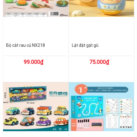
Bộ cắt rau củ NX218
Lật đật gật gù
99.000₫
75.000₫