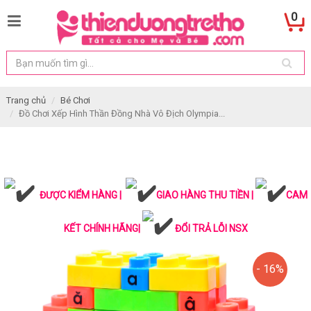
0
Trang chủ
Bé Chơi
Đồ Chơi Xếp Hình Thần Đồng Nhà Vô Địch Olympia...
ĐƯỢC KIỂM HÀNG |
GIAO HÀNG THU TIỀN |
CAM
KẾT CHÍNH HÃNG|
ĐỔI TRẢ LỖI NSX
- 16%