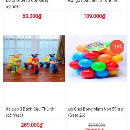
Đồ Chơi Set 3 Con Quay
Rút gỗ Hoạt Hình 51 Chi Tiết
Spinner
60.000₫
109.000₫
- 16%
- 16%
Xe Đạp 3 Bánh Cầu Thủ Nhí
Đồ Chơi Bóng Mầm Non 50 trái
(có nhạc)
(Sato 26)
289.000₫
160.000₫