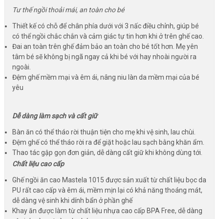
Tư thế ngồi thoải mái, an toàn cho bé
Thiết kế có chỗ để chân phía dưới với 3 nấc điều chỉnh, giúp bé
có thể ngồi chắc chắn và cảm giác tự tin hơn khi ở trên ghế cao.
Đai an toàn trên ghế đảm bảo an toàn cho bé tốt hơn. Mẹ yên
tâm bé sẽ không bị ngã ngay cả khi bé với hay nhoài người ra
ngoài.
Đệm ghế mềm mại và êm ái, nâng niu làn da mềm mại của bé
yêu
Dễ dàng làm sạch và cất giữ
Bàn ăn có thể tháo rời thuận tiện cho mẹ khi vệ sinh, lau chùi.
Đệm ghế có thể tháo rời ra để giặt hoặc lau sạch bằng khăn ẩm.
Thao tác gập gọn đơn giản, dễ dàng cất giữ khi không dùng tới.
Chất liệu cao cấp
Ghế ngồi ăn cao Mastela 1015 được sản xuất từ chất liệu bọc da
PU rất cao cấp và êm ái, mềm mịn lại có khả năng thoáng mát,
dễ dàng vệ sinh khi dính bẩn ở phần ghế
Khay ăn được làm từ chất liệu nhựa cao cấp BPA Free, dễ dàng