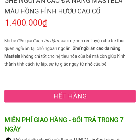
GHẾ NGỒI ĂN CAO ĐA NĂNG MASTELA
MÀU HỒNG HÌNH HƯƠU CAO CỔ
1.400.000₫
Khi bé đến giai đoạn
ăn dặm
, các mẹ nên rèn luyện cho bé thói
quen
ngồi
ăn tại chỗ ngoan ngoãn.
Ghế ngồi ăn cao đa năng
Mastela
không chỉ tốt cho hệ tiêu hóa của bé mà còn giúp hình
thành tính cách tự lập, sự tự giác ngay từ nhỏ của bé.
HẾT HÀNG
MIỄN PHÍ GIAO HÀNG - ĐỔI TRẢ TRONG 7
NGÀY
Miễn phí vận chuyển nội thành TP.HCM với đơn hàng từ