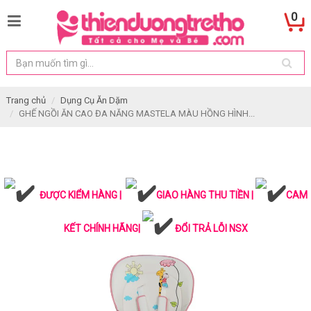
0
Trang chủ
Dụng Cụ Ăn Dặm
GHẾ NGỒI ĂN CAO ĐA NĂNG MASTELA MÀU HỒNG HÌNH...
ĐƯỢC KIỂM HÀNG |
GIAO HÀNG THU TIỀN |
CAM
KẾT CHÍNH HÃNG|
ĐỔI TRẢ LỖI NSX