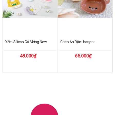
Yếm Silicon Có Máng New
Chén Ăn Dặm honper
48.000₫
65.000₫