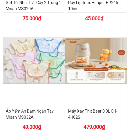
Set Túi Nhai Trái Cây 2 Trong 1
Ray Lọc Inox Honper HP245
Misan MS020A
10cm
75.000₫
45.000₫
Áo Yếm Ăn Dặm Ngắn Tay
Máy Xay Thịt Bear 0.3L CH-
Misan MS032A
4H02S
49.000₫
479.000₫