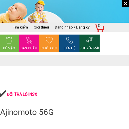
×
0
Tìm kiếm
Giới thiệu
Đăng nhập / Đăng ký
BÉ MẶC
SẢN PHẨM
NUÔI CON
LIÊN HỆ
KHUYẾN MÃI
ĐỔI TRẢ LỖI NSX
 Ajinomoto 56G