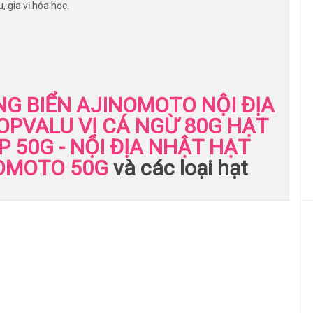
 gia vị hóa học.
G BIỂN AJINOMOTO NỘI ĐỊA
OPVALU VỊ CÁ NGỪ 80G
HẠT
 50G - NỘI ĐỊA NHẬT
HẠT
NOMOTO 50G
và các loại hạt