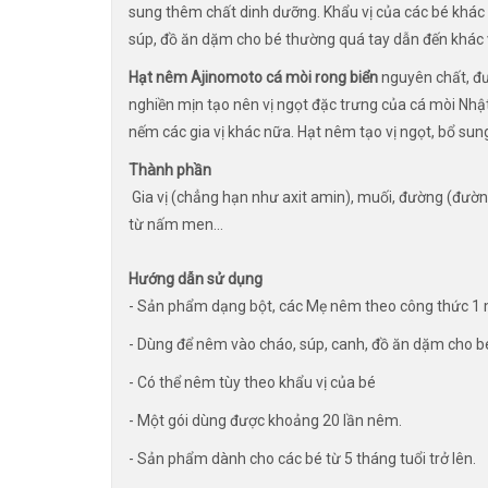
sung thêm chất dinh dưỡng. Khẩu vị của các bé khác 
súp, đồ ăn dặm cho bé thường quá tay dẫn đến khác v
Hạt nêm Ajinomoto cá mòi rong biển
nguyên chất, đư
nghiền mịn tạo nên vị ngọt đặc trưng của cá mòi Nhậ
nếm các gia vị khác nữa. Hạt nêm tạo vị ngọt, bổ sun
Thành phần
Gia vị (chẳng hạn như axit amin), muối, đường (đường,
từ ​​nấm men…
Hướng dẫn sử dụng
- Sản phẩm dạng bột, các Mẹ nêm theo công thức 1 m
- Dùng để nêm vào cháo, súp, canh, đồ ăn dặm cho b
- Có thể nêm tùy theo khẩu vị của bé
- Một gói dùng được khoảng 20 lần nêm.
- Sản phẩm dành cho các bé từ 5 tháng tuổi trở lên.