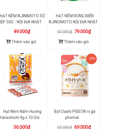
HẠT NÊM AJINIMOTO SÒ
HẠT NÊM RONG BIỂN
IỆP 50G - NỘI ĐỊA NHẬT
AJINOMOTO NỘI ĐỊA NHẬT
112G
49.000₫
79.000₫
60.000₫
Thêm vào giỏ
Thêm vào giỏ
- 33%
Hạt Nêm Nấm Hương
Bột Dashi PIGEON vị gà
Kaneshichi 4g x 10 Gói
phomai
36.000₫
69.000₫
60.000₫