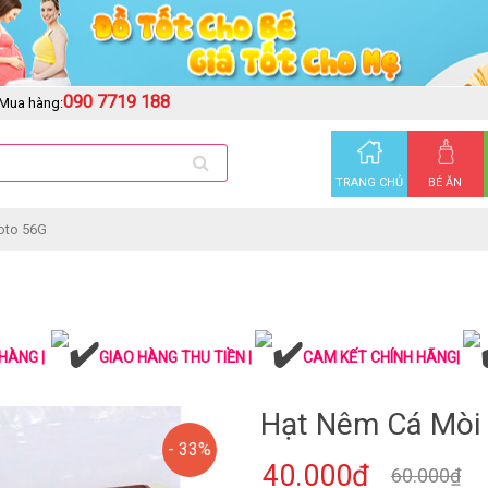
090 7719 188
Mua hàng:
TRANG CHỦ
BÉ ĂN
oto 56G
HÀNG |
GIAO HÀNG THU TIỀN |
CAM KẾT CHÍNH HÃNG|
Hạt Nêm Cá Mòi
- 33%
40.000₫
60.000₫