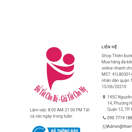
LIÊN HỆ
Shop Thiên Đườ
Mua hàng đa kên
online nhanh ch
MST: 41L803014
nhân dân quận 
15/06/20210
145C Nguyễn
14, Phường H
Quận 12, TP. 
Làm việc: 8:00 AM-21:00 PM Tất
cả các ngày trong tuần
090 7719 18
Admin@thien