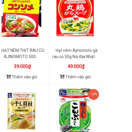
HẠT NÊM THỊT RAU CỦ
Hạt nêm Ajinomoto gà
AJINOMOTO 50G
rau củ 50g Nội Địa Nhật
39.000₫
49.000₫
Thêm vào giỏ
Thêm vào giỏ
- 33%