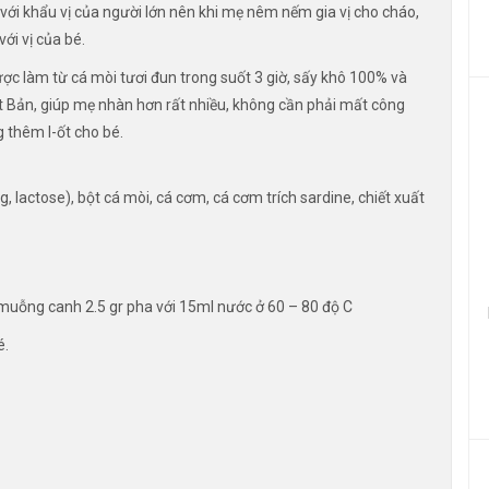
với khẩu vị của người lớn nên khi mẹ nêm nếm gia vị cho cháo,
ới vị của bé.
ợc làm từ cá mòi tươi đun trong suốt 3 giờ, sấy khô 100% và
t Bản, giúp mẹ nhàn hơn rất nhiều, không cần phải mất công
g thêm I-ốt cho bé.
 lactose), bột cá mòi, cá cơm, cá cơm trích sardine, chiết xuất
uỗng canh 2.5 gr pha với 15ml nước ở 60 – 80 độ C
é.