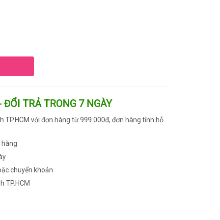
- ĐỔI TRẢ TRONG 7 NGÀY
h TP.HCM với đơn hàng từ 999.000đ, đơn hàng tỉnh hỗ
n hàng
ày
oặc chuyển khoản
nh TP.HCM