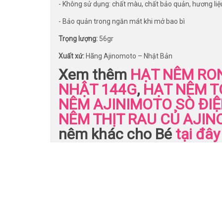
- Không sử dụng: chất màu, chất bảo quản, hương liệu,
- Bảo quản trong ngăn mát khi mở bao bì
Trọng lượng:
56gr
Xuất xứ:
Hãng Ajinomoto – Nhật Bản
Xem thêm
HẠT NÊM RON
NHẬT 144G
,
HẠT NÊM T
NÊM AJINIMOTO SÒ ĐIỆP
NÊM THỊT RAU CỦ AJI
nêm khác cho Bé
tại đây