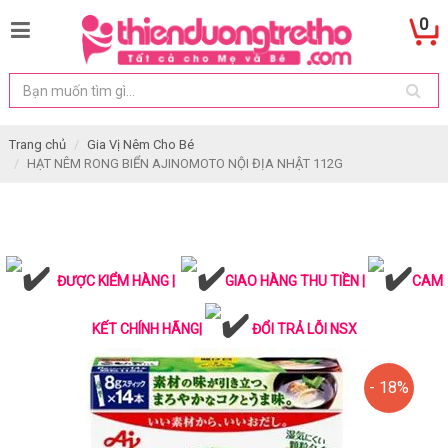
0
Trang chủ
Gia Vị Nêm Cho Bé
HẠT NÊM RONG BIỂN AJINOMOTO NỘI ĐỊA NHẬT 112G
ĐƯỢC KIỂM HÀNG |
GIAO HÀNG THU TIỀN |
CAM
KẾT CHÍNH HÃNG|
ĐỔI TRẢ LỖI NSX
- 18%