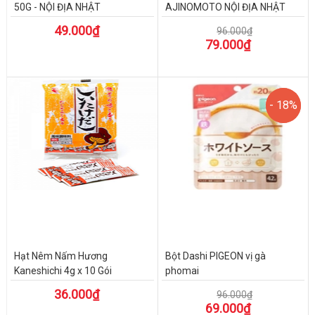
50G - NỘI ĐỊA NHẬT
AJINOMOTO NỘI ĐỊA NHẬT
112G
49.000₫
96.000₫
79.000₫
- 18%
- 18%
Hạt Nêm Nấm Hương
Bột Dashi PIGEON vị gà
Kaneshichi 4g x 10 Gói
phomai
36.000₫
96.000₫
69.000₫