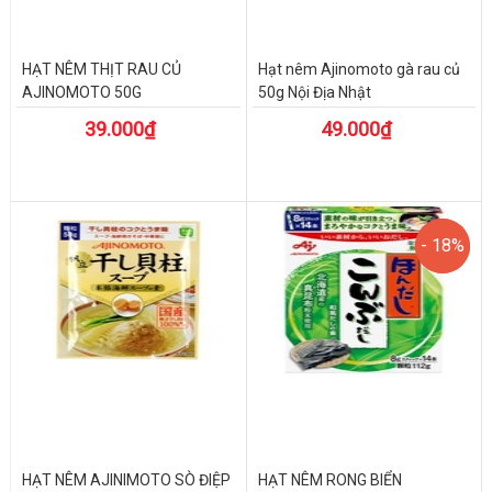
HẠT NÊM THỊT RAU CỦ
Hạt nêm Ajinomoto gà rau củ
AJINOMOTO 50G
50g Nội Địa Nhật
39.000₫
49.000₫
- 18%
- 18%
HẠT NÊM AJINIMOTO SÒ ĐIỆP
HẠT NÊM RONG BIỂN