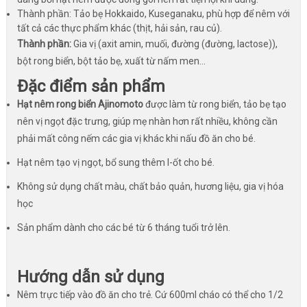
Thành phần: Tảo bẹ Hokkaido, Kuseganaku, phù hợp để nêm với
tất cả các thực phẩm khác (thịt, hải sản, rau củ).
Thành phần:
Gia vị (axit amin, muối, đường (đường, lactose)),
bột rong biển, bột tảo bẹ, xuất từ nấm men…
Đặc điểm sản phẩm
Hạt nêm rong biển Ajinomoto
được làm từ rong biển, tảo bẹ tạo
nên vị ngọt đặc trưng, giúp mẹ nhàn hơn rất nhiều, không cần
phải mất công nếm các gia vị khác khi nấu đồ ăn cho bé.
Hạt nêm tạo vị ngọt, bổ sung thêm I-ốt cho bé.
Không sử dụng chất màu, chất bảo quản, hương liệu, gia vị hóa
học
Sản phẩm dành cho các bé từ 6 tháng tuổi trở lên.
Hướng dẫn sử dụng
Nêm trực tiếp vào đồ ăn cho trẻ. Cứ 600ml cháo có thể cho 1/2