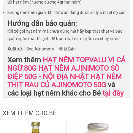
túi hạt nêm ( tương đương 4gr hạt nêm)
Không nên nêm gia vị khi thức ăn đang được xử lý ở nhiệt độ cao
Hướng dẫn bảo quản:
Khi xé gói hạt nêm mà chưa dùng hết hãy kẹp thật chặt và bảo
quản ngăn mát tủ lạnh để tránh hạt nêm bị ẩm và chảy nước
Xuất xứ:
Hãng Ajinomoto – Nhật Bản
Xem thêm
HẠT NÊM TOPVALU VỊ CÁ
NGỪ 80G
HẠT NÊM AJINIMOTO SÒ
ĐIỆP 50G - NỘI ĐỊA NHẬT
HẠT NÊM
THỊT RAU CỦ AJINOMOTO 50G
và
các loại hạt nêm khác cho Bé
tại đây
XEM THÊM CHO BÉ