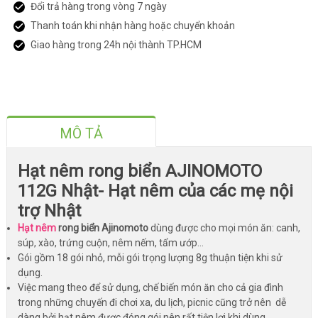
Đổi trả hàng trong vòng 7 ngày
Thanh toán khi nhận hàng hoặc chuyển khoản
Giao hàng trong 24h nội thành TP.HCM
MÔ TẢ
Hạt nêm rong biển AJINOMOTO
112G Nhật- Hạt nêm của các mẹ nội
trợ Nhật
Hạt nêm
rong biển
Ajinomoto
dùng được cho mọi món ăn: canh,
súp, xào, trứng cuộn, nêm nếm, tẩm ướp...
Gói gồm 18 gói nhỏ, mỗi gói trọng lượng 8g thuận tiện khi sử
dụng.
Việc mang theo để sử dụng, chế biến món ăn cho cả gia đình
trong những chuyến đi chơi xa, du lịch, picnic cũng trở nên dễ
dàng bởi hạt nêm được đóng gói nên rất tiện lợi khi dùng.