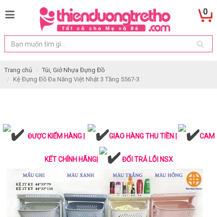
0
Trang chủ
Túi, Giở Nhựa Đựng Đồ
Kệ Đựng Đồ Đa Năng Việt Nhật 3 Tầng 5567-3
ĐƯỢC KIỂM HÀNG |
GIAO HÀNG THU TIỀN |
CAM
KẾT CHÍNH HÃNG|
ĐỔI TRẢ LỖI NSX