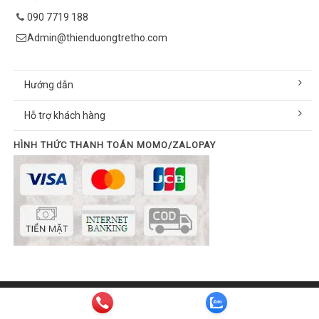
090 7719 188
Admin@thienduongtretho.com
Hướng dẫn
Hỗ trợ khách hàng
HÌNH THỨC THANH TOÁN MOMO/ZALOPAY
© Bản quyền thuộc về thienduongtretho.com | Cung cấp bởi
Sapo
Email:
info@thienduongtretho.com
| Hotline:
090 7719 188