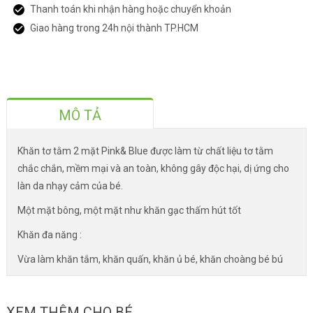
Thanh toán khi nhận hàng hoặc chuyển khoản
Giao hàng trong 24h nội thành TP.HCM
MÔ TẢ
Khăn tơ tằm 2 mặt Pink& Blue được làm từ chất liệu tơ tằm
chắc chắn, mềm mại và an toàn, không gây độc hại, dị ứng cho
làn da nhạy cảm của bé.
Một mặt bông, một mặt như khăn gạc thấm hút tốt
Khăn đa năng :
Vừa làm khăn tắm, khăn quấn, khăn ủ bé, khăn choàng bé bú
XEM THÊM CHO BÉ