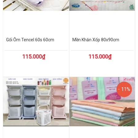
Gối Ôm Tencel 60s 60cm
Mền Khăn Xốp 80x90cm
115.000₫
115.000₫
- 11%
- 11%