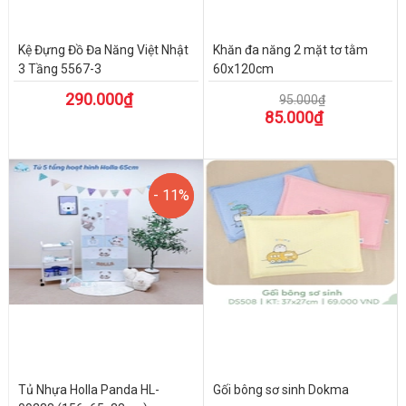
Kệ Đựng Đồ Đa Năng Việt Nhật
Khăn đa năng 2 mặt tơ tằm
3 Tầng 5567-3
60x120cm
290.000₫
95.000₫
85.000₫
- 11%
- 11%
Tủ Nhựa Holla Panda HL-
Gối bông sơ sinh Dokma