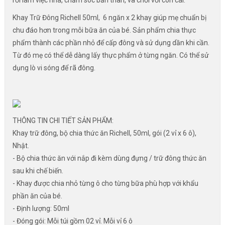
rỗi làm việc nhà, chăm sóc bản thân, và chơi với con cái.
Khay Trữ Đông Richell 50ml, 6 ngăn x 2 khay giúp mẹ chuẩn bị
chu đáo hơn trong mỗi bữa ăn của bé. Sản phẩm chia thực
phẩm thành các phần nhỏ để cấp đông và sử dụng dần khi cần.
Từ đó mẹ có thể dễ dàng lấy thực phẩm ở từng ngăn. Có thể sử
dụng lò vi sóng để rã đông.
THÔNG TIN CHI TIẾT SẢN PHẨM:
Khay trữ đông, bộ chia thức ăn Richell, 50ml, gói (2 vỉ x 6 ô),
Nhật.
- Bộ chia thức ăn với nắp đi kèm dùng đựng / trữ đông thức ăn
sau khi chế biến.
- Khay được chia nhỏ từng ô cho từng bữa phù hợp với khẩu
phần ăn của bé.
- Định lượng: 50ml
- Đóng gói: Mỗi túi gồm 02 vỉ. Mỗi vỉ 6 ô