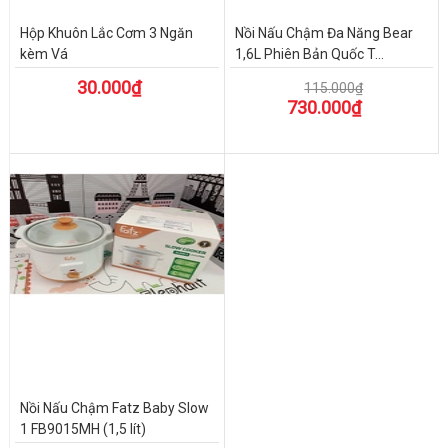
Hộp Khuôn Lắc Cơm 3 Ngăn
Nồi Nấu Chậm Đa Năng Bear
kèm Vá
1,6L Phiên Bản Quốc T...
30.000₫
115.000₫
730.000₫
Nồi Nấu Chậm Fatz Baby Slow
1 FB9015MH (1,5 lít)