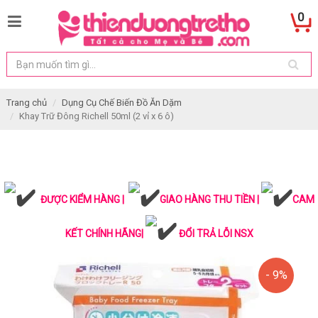
0
Trang chủ
Dụng Cụ Chế Biến Đồ Ăn Dặm
Khay Trữ Đông Richell 50ml (2 vỉ x 6 ô)
ĐƯỢC KIỂM HÀNG |
GIAO HÀNG THU TIỀN |
CAM
KẾT CHÍNH HÃNG|
ĐỔI TRẢ LỖI NSX
- 9%