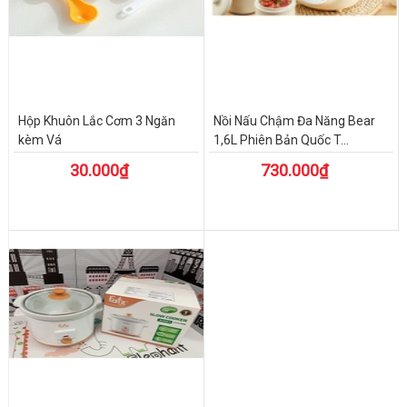
Hộp Khuôn Lắc Cơm 3 Ngăn
Nồi Nấu Chậm Đa Năng Bear
kèm Vá
1,6L Phiên Bản Quốc T...
30.000₫
730.000₫