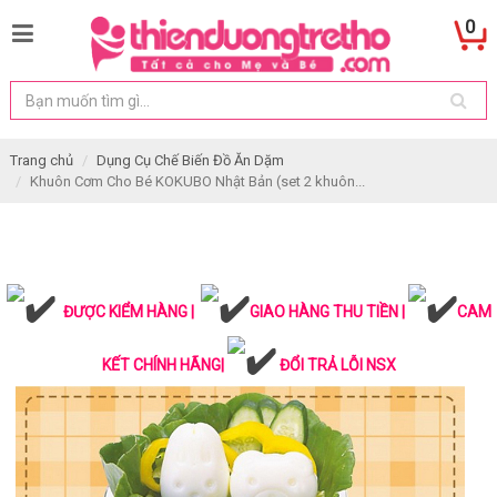
0
Trang chủ
Dụng Cụ Chế Biến Đồ Ăn Dặm
Khuôn Cơm Cho Bé KOKUBO Nhật Bản (set 2 khuôn...
ĐƯỢC KIỂM HÀNG |
GIAO HÀNG THU TIỀN |
CAM
KẾT CHÍNH HÃNG|
ĐỔI TRẢ LỖI NSX