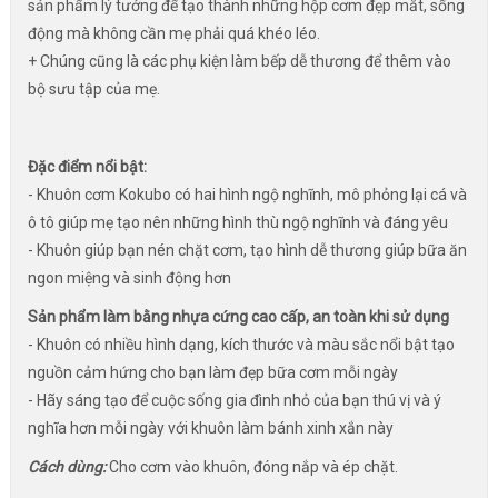
sản phẩm lý tưởng để tạo thành những hộp cơm đẹp mắt, sống
động mà không cần mẹ phải quá khéo léo.
+ Chúng cũng là các phụ kiện làm bếp dễ thương để thêm vào
bộ sưu tập của mẹ.
Đặc điểm nổi bật:
- Khuôn cơm Kokubo có hai hình ngộ nghĩnh, mô phỏng lại cá và
ô tô giúp mẹ tạo nên những hình thù ngộ nghĩnh và đáng yêu
- Khuôn giúp bạn nén chặt cơm, tạo hình dễ thương giúp bữa ăn
ngon miệng và sinh động hơn
Sản phẩm làm bằng nhựa cứng cao cấp, an toàn khi sử dụng
- Khuôn có nhiều hình dạng, kích thước và màu sắc nổi bật tạo
nguồn cảm hứng cho bạn làm đẹp bữa cơm mỗi ngày
- Hãy sáng tạo để cuộc sống gia đình nhỏ của bạn thú vị và ý
nghĩa hơn mỗi ngày với khuôn làm bánh xinh xắn này
Cách dùng:
Cho cơm vào khuôn, đóng nắp và ép chặt.