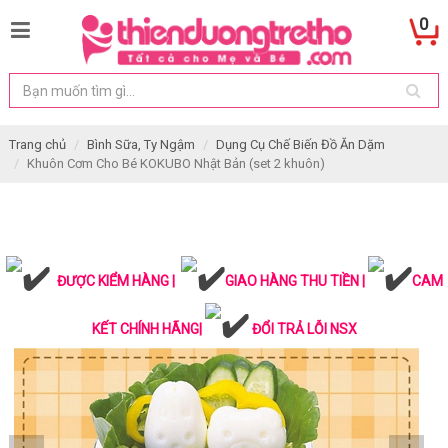
0
Trang chủ
Bình Sữa, Ty Ngậm
Dụng Cụ Chế Biến Đồ Ăn Dặm
Khuôn Cơm Cho Bé KOKUBO Nhật Bản (set 2 khuôn)
ĐƯỢC KIỂM HÀNG |
GIAO HÀNG THU TIỀN |
CAM
KẾT CHÍNH HÃNG|
ĐỔI TRẢ LỖI NSX