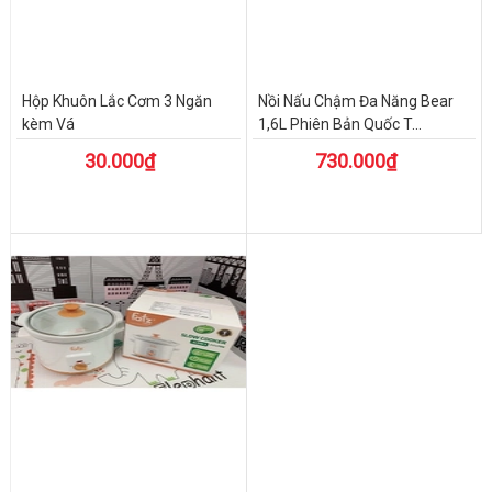
Hộp Khuôn Lắc Cơm 3 Ngăn
Nồi Nấu Chậm Đa Năng Bear
kèm Vá
1,6L Phiên Bản Quốc T...
30.000₫
730.000₫