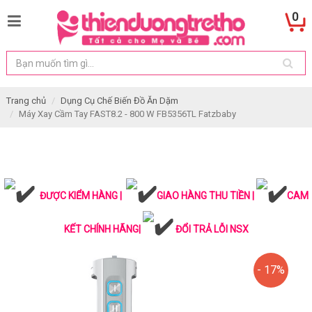
0
Trang chủ
Dụng Cụ Chế Biến Đồ Ăn Dặm
Máy Xay Cầm Tay FAST8.2 - 800 W FB5356TL Fatzbaby
ĐƯỢC KIỂM HÀNG |
GIAO HÀNG THU TIỀN |
CAM
KẾT CHÍNH HÃNG|
ĐỔI TRẢ LỖI NSX
- 17%