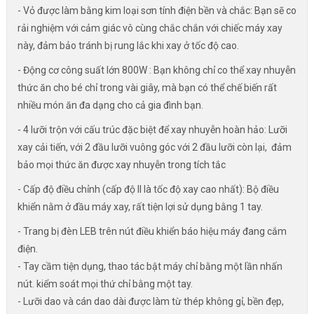
- Vỏ được làm bằng kim loại sơn tính điện bền và chắc: Bạn sẽ co
rải nghiệm với cảm giác vô cùng chắc chắn với chiếc máy xay
này, đảm bảo tránh bị rung lắc khi xay ở tốc độ cao.
- Động cơ công suất lớn 800W : Bạn không chỉ co thể xay nhuyễn
thức ăn cho bé chỉ trong vài giây, mà bạn có thể chế biến rất
nhiều món ăn đa dạng cho cả gia đình bạn.
- 4 lưỡi trộn với cấu trúc đặc biệt để xay nhuyễn hoàn hảo: Lưỡi
xay cải tiến, với 2 đầu lưỡi vuông góc với 2 đầu lưỡi còn lại, đảm
bảo mọi thức ăn được xay nhuyễn trong tích tắc
- Cấp độ điều chỉnh (cấp độ II là tốc độ xay cao nhất): Bộ điều
khiển nằm ở đầu máy xay, rất tiện lợi sử dụng bằng 1 tay.
- Trang bị đèn LEB trên nút điều khiển báo hiệu máy đang cắm
điện.
- Tay cầm tiện dụng, thao tác bật máy chỉ bằng một lần nhấn
nút. kiểm soát mọi thứ chỉ bằng một tay.
- Lưỡi dao và cán dao dài được làm từ thép không gỉ, bền đẹp,