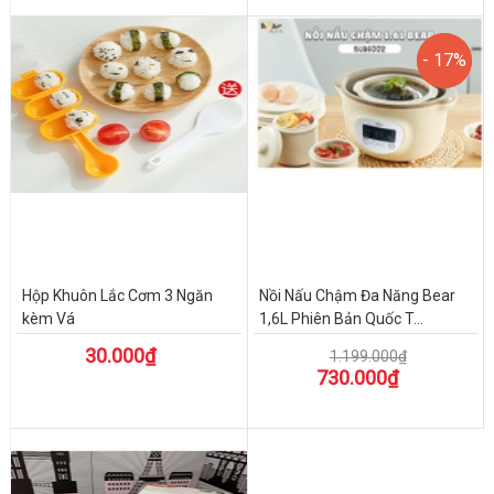
- 17%
- 17%
Hộp Khuôn Lắc Cơm 3 Ngăn
Nồi Nấu Chậm Đa Năng Bear
kèm Vá
1,6L Phiên Bản Quốc T...
30.000₫
1.199.000₫
730.000₫