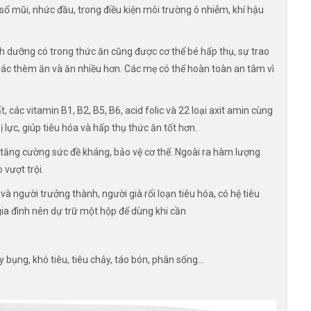
 mũi, nhức đầu, trong điều kiện môi trường ô nhiễm, khí hậu
nh dưỡng có trong thức ăn cũng được cơ thể bé hấp thụ, sự trao
 giác thèm ăn và ăn nhiều hơn. Các mẹ có thể hoàn toàn an tâm vì
 các vitamin B1, B2, B5, B6, acid folic và 22 loại axit amin cùng
hị lực, giúp tiêu hóa và hấp thụ thức ăn tốt hơn.
, tăng cường sức đề kháng, bảo vệ cơ thể. Ngoài ra hàm lượng
 vượt trội.
à người trưởng thành, người già rối loạn tiêu hóa, có hệ tiêu
 gia đình nên dự trữ một hộp để dùng khi cần
ầy bụng, khó tiêu, tiêu chảy, táo bón, phân sống…