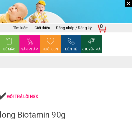
×
0
Tìm kiếm
Giới thiệu
Đăng nhập / Đăng ký
BÉ MẶC
SẢN PHẨM
NUÔI CON
LIÊN HỆ
KHUYẾN MÃI
ĐỔI TRẢ LỖI NSX
dong Biotamin 90g