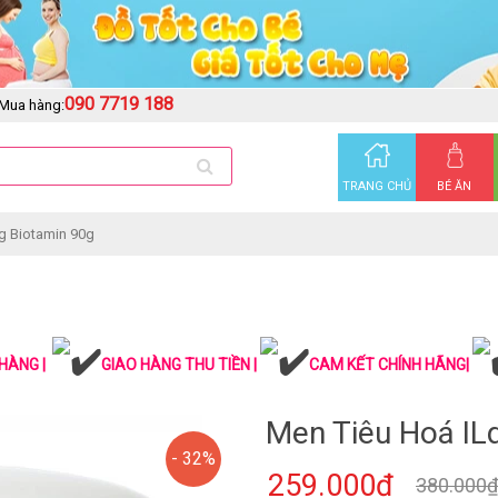
090 7719 188
Mua hàng:
TRANG CHỦ
BÉ ĂN
g Biotamin 90g
HÀNG |
GIAO HÀNG THU TIỀN |
CAM KẾT CHÍNH HÃNG|
Men Tiêu Hoá IL
- 32%
259.000₫
380.000₫