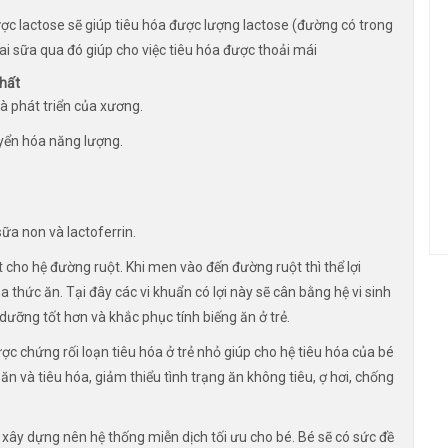
ợc lactose sẽ giúp tiêu hóa được lượng lactose (đường có trong
ai sữa qua đó giúp cho việc tiêu hóa được thoải mái
chất
à phát triển của xương.
uyển hóa năng lượng.
ữa non và lactoferrin.
t cho hệ đường ruột. Khi men vào đến đường ruột thì thể lợi
 thức ăn. Tại đây các vi khuẩn có lợi này sẽ cân bằng hệ vi sinh
ưỡng tốt hơn và khắc phục tính biếng ăn ở trẻ.
ợc chứng rối loạn tiêu hóa ở trẻ nhỏ giúp cho hệ tiêu hóa của bé
ăn và tiêu hóa, giảm thiểu tình trạng ăn không tiêu, ợ hơi, chống
xây dựng nên hệ thống miễn dịch tối ưu cho bé. Bé sẽ có sức đề