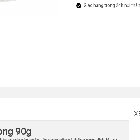
Giao hàng trong 24h nội thà
X
ong 90g
 khỏe mạnh góp phần xây dựng nên hệ thống miễn dịch tối ưu