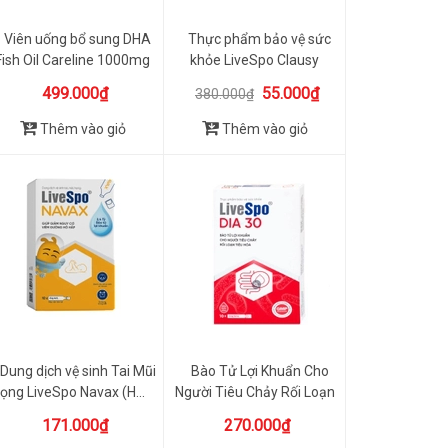
Viên uống bổ sung DHA
Thực phẩm bảo vệ sức
Fish Oil Careline 1000mg
khỏe LiveSpo Clausy
...
Kháng ...
499.000₫
55.000₫
380.000₫
Thêm vào giỏ
Thêm vào giỏ
Dung dịch vệ sinh Tai Mũi
Bào Tử Lợi Khuẩn Cho
ọng LiveSpo Navax (H...
Người Tiêu Chảy Rối Loạn
T...
171.000₫
270.000₫