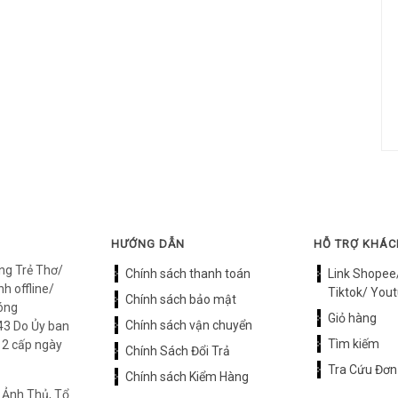
HƯỚNG DẪN
HỖ TRỢ KHÁ
ng Trẻ Thơ/
Chính sách thanh toán
Link Shopee
h offline/
Tiktok/ Yout
Chính sách bảo mật
óng
Giỏ hàng
Chính sách vận chuyển
3 Do Ủy ban
Tìm kiếm
12 cấp ngày
Chính Sách Đổi Trả
Tra Cứu Đơn
Chính sách Kiểm Hàng
 Ảnh Thủ, Tổ