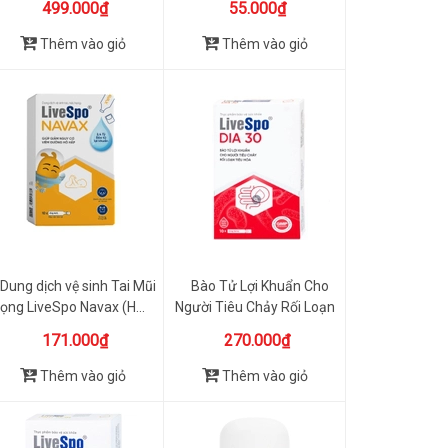
499.000₫
55.000₫
Thêm vào giỏ
Thêm vào giỏ
Dung dịch vệ sinh Tai Mũi
Bào Tử Lợi Khuẩn Cho
ọng LiveSpo Navax (H...
Người Tiêu Chảy Rối Loạn
T...
171.000₫
270.000₫
Thêm vào giỏ
Thêm vào giỏ