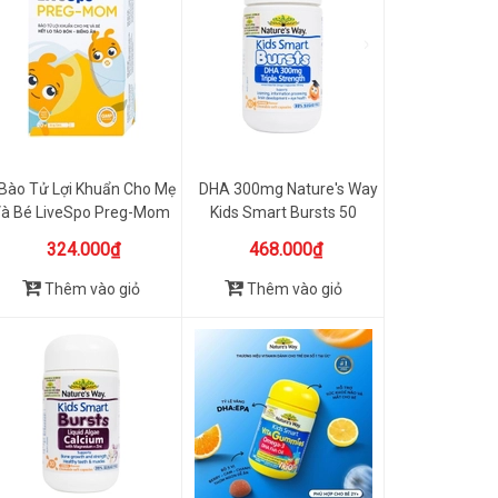
Bào Tử Lợi Khuẩn Cho Mẹ
DHA 300mg Nature's Way
à Bé LiveSpo Preg-Mom
Kids Smart Bursts 50
...
Viên
324.000₫
468.000₫
Thêm vào giỏ
Thêm vào giỏ