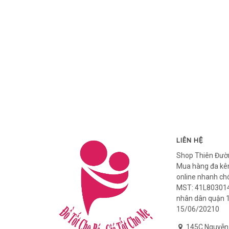
LIÊN HỆ
Shop Thiên Đườ
Mua hàng đa kên
online nhanh ch
MST: 41L803014
nhân dân quận 
15/06/20210
145C Nguyễn