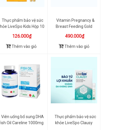
Thực phẩm bảo vệ sức
Vitamin Pregnancy &
hỏe LiveSpo Kids Hộp 10
Breast Feeding Gold
Ố...
Blackmo...
126.000₫
490.000₫
Thêm vào giỏ
Thêm vào giỏ
Viên uống bổ sung DHA
Thực phẩm bảo vệ sức
Fish Oil Careline 1000mg
khỏe LiveSpo Clausy
...
Kháng ...