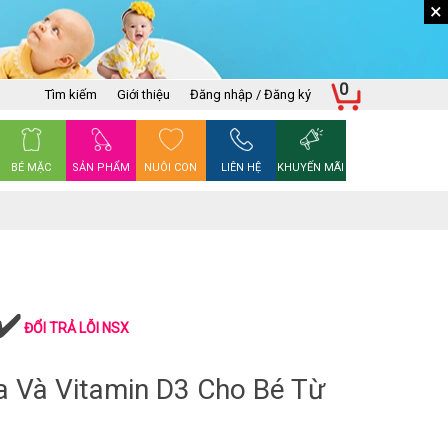
×
0
Tìm kiếm
Giới thiệu
Đăng nhập / Đăng ký
BÉ MẶC
SẢN PHẨM
NUÔI CON
LIÊN HỆ
KHUYẾN MÃI
ĐỔI TRẢ LỖI NSX
a Và Vitamin D3 Cho Bé Từ