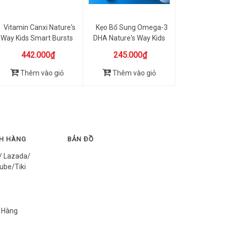
Vitamin Canxi Nature's
Kẹo Bổ Sung Omega-3
Way Kids Smart Bursts
DHA Nature's Way Kids
30...
Smart...
442.000₫
245.000₫
Thêm vào giỏ
Thêm vào giỏ
CH HÀNG
BẢN ĐỒ
/ Lazada/
ube/Tiki
 Hàng