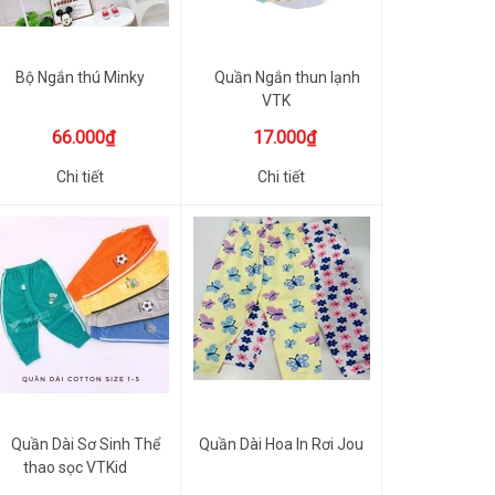
Bộ Ngắn thú Minky
Quần Ngắn thun lạnh
VTK
66.000₫
17.000₫
Chi tiết
Chi tiết
Quần Dài Sơ Sinh Thể
Quần Dài Hoa In Rơi Jou
thao sọc VTKid