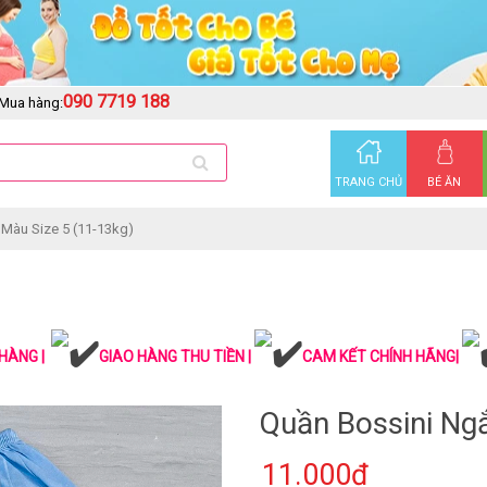
090 7719 188
Mua hàng:
TRANG CHỦ
BÉ ĂN
Màu Size 5 (11-13kg)
HÀNG |
GIAO HÀNG THU TIỀN |
CAM KẾT CHÍNH HÃNG|
Quần Bossini Ng
11.000₫