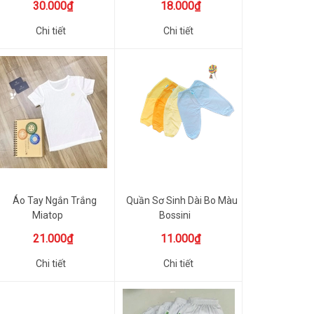
30.000₫
18.000₫
Chi tiết
Chi tiết
Áo Tay Ngắn Trắng
Quần Sơ Sinh Dài Bo Màu
Miatop
Bossini
21.000₫
11.000₫
Chi tiết
Chi tiết