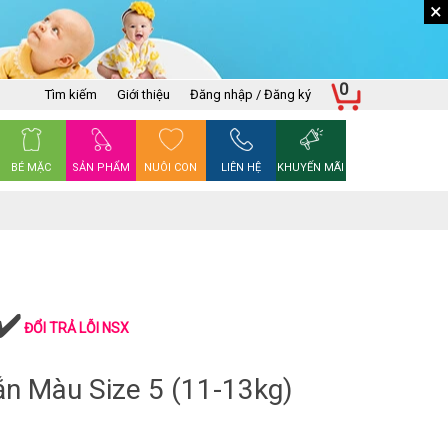
×
0
Tìm kiếm
Giới thiệu
Đăng nhập / Đăng ký
BÉ MẶC
SẢN PHẨM
NUÔI CON
LIÊN HỆ
KHUYẾN MÃI
ĐỔI TRẢ LỖI NSX
ắn Màu Size 5 (11-13kg)