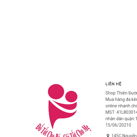
LIÊN HỆ
Shop Thiên Đườ
Mua hàng đa kên
online nhanh ch
MST: 41L803014
nhân dân quận 
15/06/20210
145C Nguyễn