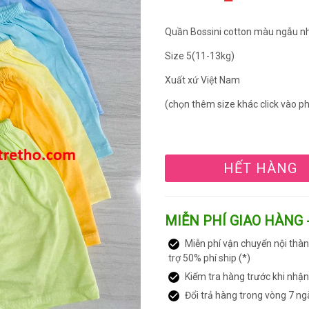
Quần Bossini cotton màu ngẫu n
Size 5(11-13kg)
Xuất xứ Việt Nam
(chọn thêm size khác click vào 
HẾT HÀNG
MIỄN PHÍ GIAO HÀNG 
Miễn phí vận chuyển nội thàn
trợ 50% phí ship (*)
Kiểm tra hàng trước khi nhậ
Đổi trả hàng trong vòng 7 ng