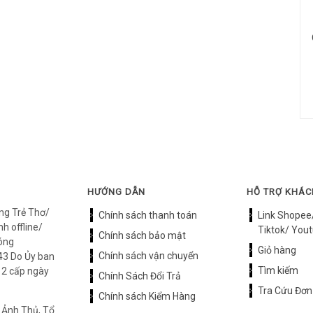
HƯỚNG DẪN
HỖ TRỢ KHÁ
ng Trẻ Thơ/
Chính sách thanh toán
Link Shopee
h offline/
Tiktok/ Yout
Chính sách bảo mật
óng
Giỏ hàng
Chính sách vận chuyển
3 Do Ủy ban
Tìm kiếm
12 cấp ngày
Chính Sách Đổi Trả
Tra Cứu Đơn
Chính sách Kiểm Hàng
 Ảnh Thủ, Tổ