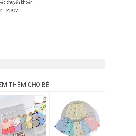
oặc chuyển khoản
nh TP.HCM
EM THÊM CHO BÉ