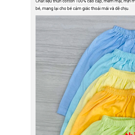
Chất liệu thun cotton 100% cao cấp, mềm mại, mịn mà
bé, mang lại cho bé cảm giác thoải mái và dễ chịu.