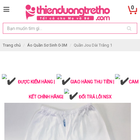
0
Trang chủ
Áo Quần Sơ Sinh 0-3M
Quần Jou Dài Trắng 1
ĐƯỢC KIỂM HÀNG |
GIAO HÀNG THU TIỀN |
CAM
KẾT CHÍNH HÃNG|
ĐỔI TRẢ LỖI NSX