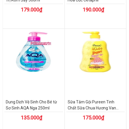
Trị Rôm Sẩy 500ml
Hoa Cúc Cetaphil
179.000₫
190.000₫
Dung Dịch Vệ Sinh Cho Bé từ
Sữa Tắm Gội Pureen Tinh
Sơ Sinh AQA Nga 250ml
Chất Sữa Chua Hương Van...
135.000₫
175.000₫