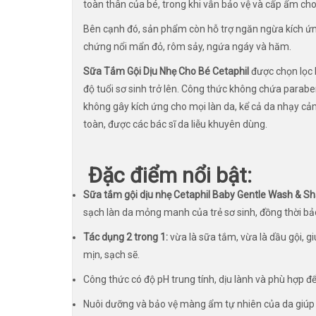
toàn thân của bé, trong khi vẫn bảo vệ và cấp ẩm ch
Bên cạnh đó, sản phẩm còn hỗ trợ ngăn ngừa kích ứng
chứng nổi mẩn đỏ, rôm sảy, ngứa ngáy và hăm.
Sữa Tắm Gội Dịu Nhẹ Cho Bé Cetaphil
được chọn lọc 
độ tuổi sơ sinh trở lên. Công thức không chứa para
không gây kích ứng cho mọi làn da, kể cả da nhạy 
toàn, được các bác sĩ da liễu khuyên dùng.
Đặc điểm nổi bật:
Sữa tắm gội dịu nhẹ Cetaphil Baby Gentle Wash & 
sạch làn da mỏng manh của trẻ sơ sinh, đồng thời bả
Tác dụng 2 trong 1:
vừa là sữa tắm, vừa là dầu gội, g
mịn, sạch sẽ.
Công thức có độ pH trung tính, dịu lành và phù hợp đ
Nuôi dưỡng và bảo vệ màng ẩm tự nhiên của da giúp da