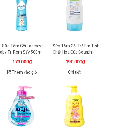
Sữa Tắm Gội Lactacyd
Sữa Tắm Gội Trẻ Em Tinh
aby Trị Rôm Sẩy 500ml
Chất Hoa Cúc Cetaphil
179.000₫
190.000₫
Thêm vào giỏ
Chi tiết