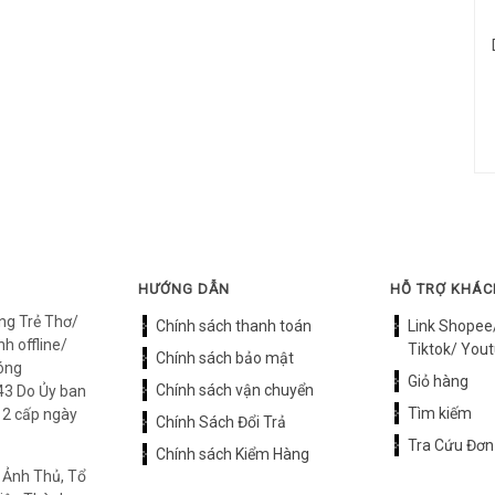
HƯỚNG DẪN
HỖ TRỢ KHÁ
ng Trẻ Thơ/
Chính sách thanh toán
Link Shopee
h offline/
Tiktok/ Yout
Chính sách bảo mật
óng
Giỏ hàng
Chính sách vận chuyển
3 Do Ủy ban
Tìm kiếm
12 cấp ngày
Chính Sách Đổi Trả
Tra Cứu Đơn
Chính sách Kiểm Hàng
 Ảnh Thủ, Tổ