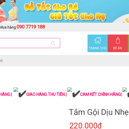
090 7719 188
Mua hàng:
TRANG CHỦ
BÉ ĂN
ml
HÀNG |
GIAO HÀNG THU TIỀN |
CAM KẾT CHÍNH HÃNG|
Tắm Gội Dịu Nhẹ
220.000₫