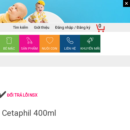
×
0
Tìm kiếm
Giới thiệu
Đăng nhập / Đăng ký
BÉ MẶC
SẢN PHẨM
NUÔI CON
LIÊN HỆ
KHUYẾN MÃI
ĐỔI TRẢ LỖI NSX
 Cetaphil 400ml