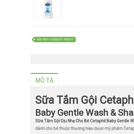
sữa tắm cetaphil 400ml
MÔ TẢ
Sữa Tắm Gội Cetaphi
Baby Gentle Wash & Sh
Sữa Tắm Gội Dịu Nhẹ Cho Bé Cetaphil Baby Gentle
dành cho bé thuộc thương hiệu dược mỹ phẩm Cetaph