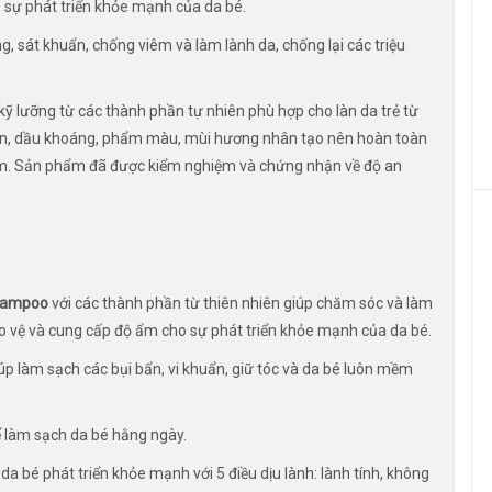
o sự phát triển khỏe mạnh của da bé.
, sát khuẩn, chống viêm và làm lành da, chống lại các triệu
kỹ lưỡng từ các thành phần tự nhiên phù hợp cho làn da trẻ từ
ben, dầu khoáng, phẩm màu, mùi hương nhân tạo nên hoàn toàn
cảm. Sản phẩm đã được kiểm nghiệm và chứng nhận về độ an
Shampoo
với các thành phần từ thiên nhiên giúp chăm sóc và làm
o vệ và cung cấp độ ẩm cho sự phát triển khỏe mạnh của da bé.
iúp làm sạch các bụi bẩn, vi khuẩn, giữ tóc và da bé luôn mềm
ể làm sạch da bé hằng ngày.
 bé phát triển khỏe mạnh với 5 điều dịu lành: lành tính, không