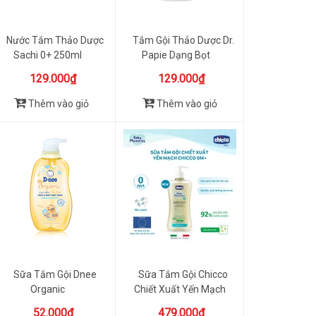
Nước Tắm Thảo Dược
Tắm Gội Thảo Dược Dr.
Sachi 0+ 250ml
Papie Dạng Bọt
129.000₫
129.000₫
Thêm vào giỏ
Thêm vào giỏ
Sữa Tắm Gội Dnee
Sữa Tắm Gội Chicco
Organic
Chiết Xuất Yến Mạch
500ml 0M+
52.000₫
479.000₫