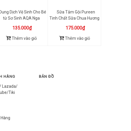
Dung Dịch Vệ Sinh Cho Bé
Sữa Tắm Gội Pureen
từ Sơ Sinh AQA Nga
Tinh Chất Sữa Chua Hương
250ml
Van...
135.000₫
175.000₫
Thêm vào giỏ
Thêm vào giỏ
CH HÀNG
BẢN ĐỒ
/ Lazada/
ube/Tiki
 Hàng