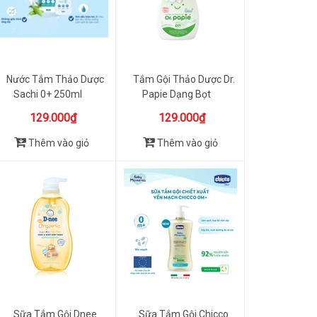
Nước Tắm Thảo Dược
Tắm Gội Thảo Dược Dr.
Sachi 0+ 250ml
Papie Dạng Bọt
129.000₫
129.000₫
Thêm vào giỏ
Thêm vào giỏ
Sữa Tắm Gội Dnee
Sữa Tắm Gội Chicco