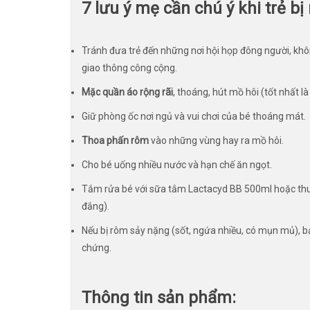
7 lưu ý mẹ cần chú ý khi trẻ bị
Tránh đưa trẻ đến những nơi hội họp đông người, kh
giao thông công cộng.
Mặc quần áo rộng rãi
, thoáng, hút mồ hôi (tốt nhất 
Giữ phòng ốc nơi ngủ và vui chơi của bé thoáng mát.
Thoa phấn rôm
vào những vùng hay ra mồ hôi.
Cho bé uống nhiều nước và hạn chế ăn ngọt.
Tắm rửa bé với sữa tắm Lactacyd BB 500ml hoặc th
đắng).
Nếu bị rôm sảy nặng (sốt, ngứa nhiều, có mụn mủ), bạ
chứng.
Thông tin sản phẩm: