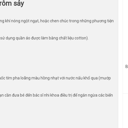
 rôm sảy
ông khí nóng ngột ngạt, hoặc chen chúc trong những phương tiện
là sử dụng quần áo được làm bằng chất liệu cotton).
B
uốc tím pha loãng màu hồng nhạt với nước nấu khổ qua (mướp
n cần đưa bé đến bác sĩ nhi khoa điều trị để ngăn ngừa các biến