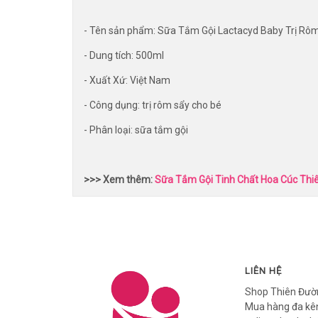
- Tên sản phẩm: Sữa Tắm Gội Lactacyd Baby Trị Rô
- Dung tích: 500ml
- Xuất Xứ: Việt Nam
- Công dụng: trị rôm sẩy cho bé
- Phân loại: sữa tắm gội
>>> Xem thêm:
Sữa Tắm Gội Tinh Chất Hoa Cúc Thi
LIÊN HỆ
Shop Thiên Đườ
Mua hàng đa kên