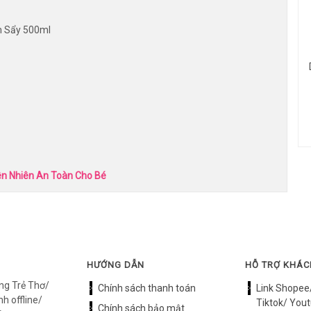
m Sẩy 500ml
ên Nhiên An Toàn Cho Bé
HƯỚNG DẪN
HỖ TRỢ KHÁ
ng Trẻ Thơ/
Chính sách thanh toán
Link Shopee
h offline/
Tiktok/ Yout
Chính sách bảo mật