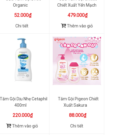
Organic
Chiết Xuất Yến Mạch
500ml 0M+
52.000₫
479.000₫
Chi tiết
Thêm vào giỏ
Tắm Gội Dịu Nhẹ Cetaphil
Tắm Gội Pigeon Chiết
400ml
Xuất Sakura
220.000₫
88.000₫
Thêm vào giỏ
Chi tiết