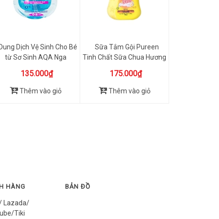
Dung Dịch Vệ Sinh Cho Bé
Sữa Tắm Gội Pureen
từ Sơ Sinh AQA Nga
Tinh Chất Sữa Chua Hương
250ml
Van...
135.000₫
175.000₫
Thêm vào giỏ
Thêm vào giỏ
CH HÀNG
BẢN ĐỒ
/ Lazada/
ube/Tiki