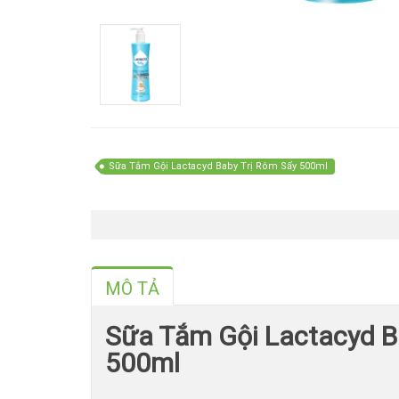
Sữa Tắm Gội Lactacyd Baby Trị Rôm Sẩy 500ml
MÔ TẢ
Sữa Tắm Gội Lactacyd B
500ml