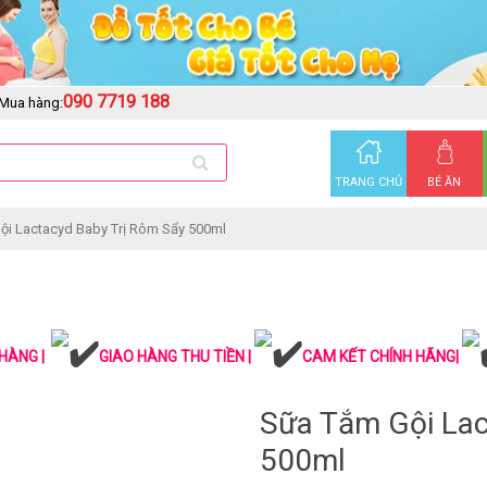
090 7719 188
Mua hàng:
TRANG CHỦ
BÉ ĂN
ội Lactacyd Baby Trị Rôm Sẩy 500ml
HÀNG |
GIAO HÀNG THU TIỀN |
CAM KẾT CHÍNH HÃNG|
Sữa Tắm Gội Lac
500ml