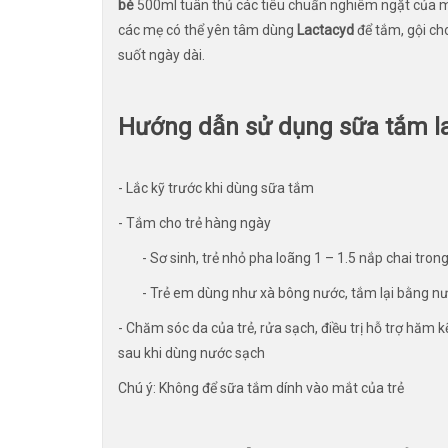
bé
500ml tuân thủ các tiêu chuẩn nghiêm ngặt của mộ
các mẹ có thể yên tâm dùng
Lactacyd
để tắm, gội ch
suốt ngày dài.
Hướng dẫn sử dụng sữa tắm l
- Lắc kỹ trước khi dùng sữa tắm
- Tắm cho trẻ hàng ngày
- Sơ sinh, trẻ nhỏ pha loãng 1 – 1.5 nắp chai tron
- Trẻ em dùng như xà bông nước, tắm lại bằng nư
- Chăm sóc da của trẻ, rửa sạch, điều trị hỗ trợ hăm 
sau khi dùng nước sạch
Chú ý: Không để sữa tắm dính vào mắt của trẻ