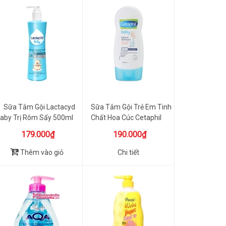
Sữa Tắm Gội Lactacyd
Sữa Tắm Gội Trẻ Em Tinh
aby Trị Rôm Sẩy 500ml
Chất Hoa Cúc Cetaphil
179.000₫
190.000₫
Thêm vào giỏ
Chi tiết