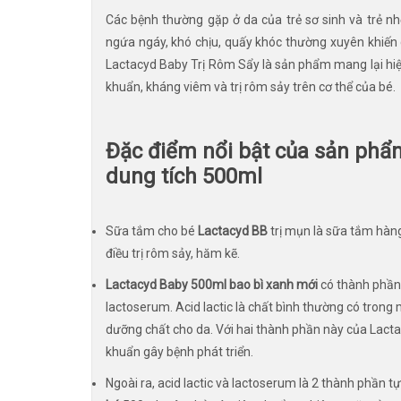
Các bệnh thường gặp ở da của trẻ sơ sinh và trẻ n
ngứa ngáy, khó chịu, quấy khóc thường xuyên khiến
Lactacyd Baby Trị Rôm Sẩy là sản phẩm mang lại hi
khuẩn, kháng viêm và trị rôm sảy trên cơ thể của bé.
Đặc điểm nổi bật của sản phẩm
dung tích 500ml
Sữa tắm cho bé
Lactacyd BB
trị mụn là sữa tắm hàng
điều trị rôm sảy, hăm kẽ.
Lactacyd Baby 500ml bao bì xanh mới
có thành phần 
lactoserum. Acid lactic là chất bình thường có trong 
dưỡng chất cho da. Với hai thành phần này của Lactac
khuẩn gây bệnh phát triển.
Ngoài ra, acid lactic và lactoserum là 2 thành phần t