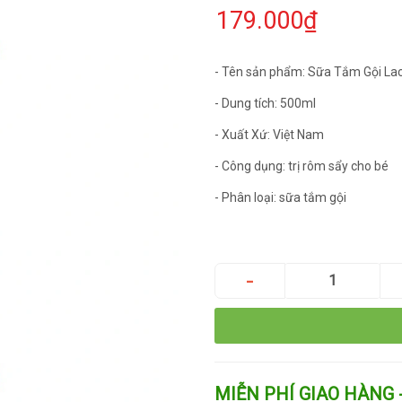
179.000₫
- Tên sản phẩm: Sữa Tắm Gội La
- Dung tích: 500ml
- Xuất Xứ: Việt Nam
- Công dụng: trị rôm sẩy cho bé
- Phân loại: sữa tắm gội
MIỄN PHÍ GIAO HÀNG 