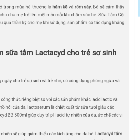
hỏ trong mùa hè thường là
hăm kẽ
và
rôm sảy
. Bé sẽ cảm thấy
 cho cha mẹ trở lên mệt mỏi mỗi khi chăm sóc bé. Sữa Tắm Gội
ệu quả thần kỳ cho mẹ khi sử dụng, sản phẩm có tác dụng kháng
 sữa tắm Lactacyd cho trẻ sơ sinh
 ngày cho trẻ sơ sinh và trẻ nhỏ, có công dụng phòng ngừa và
công thức riêng biệt so với các sản phẩm khác: acid lactic và
mồ hôi của da, lactoserum là chiết xuất từ sữa tươi giàu các
yd BB 500ml giúp duy trì pH acid tự nhiên của da, ức chế các vi
ự nhiên sẽ giúp giảm thiểu các kích ứng cho da bé.
Lactacyd tắm