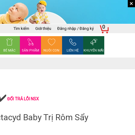
×
0
Tìm kiếm
Giới thiệu
Đăng nhập / Đăng ký
BÉ MẶC
SẢN PHẨM
NUÔI CON
LIÊN HỆ
KHUYẾN MÃI
ĐỔI TRẢ LỖI NSX
tacyd Baby Trị Rôm Sẩy