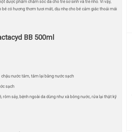
t dược phẩm chăm sóc da cho trẻ sơ sinh và trẻ nhỏ. Vì vậy,
o bé có hương thơm tươi mát, dịu nhẹ cho bé cảm giác thoải mái
actacyd BB 500ml
g chậu nước tắm, tắm lại bằng nước sạch
ớc sạch
kẽ, rôm sảy, bệnh ngoài da dùng như xà bông nước, rửa lại thật kỹ