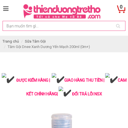
0
Trang chủ
Sữa Tắm Gội
Tắm Gội Dnee Xanh Dương Yến Mạch 200ml (0m+)
ĐƯỢC KIỂM HÀNG |
GIAO HÀNG THU TIỀN |
CAM
KẾT CHÍNH HÃNG|
ĐỔI TRẢ LỖI NSX