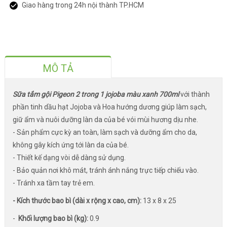
Giao hàng trong 24h nội thành TP.HCM
MÔ TẢ
Sữa tắm gội Pigeon 2 trong 1 jojoba màu xanh 700ml
với thành
phần tinh dầu hạt Jojoba và Hoa hướng dương giúp làm sạch,
giữ ẩm và nuôi dưỡng làn da của bé vói mùi hương dịu nhe.
- Sản phẩm cực kỳ an toàn, làm sạch và dưỡng ẩm cho da,
không gây kích ứng tới làn da của bé.
- Thiết kế dạng vòi dễ dàng sử dụng.
- Bảo quản nơi khô mát, tránh ánh nắng trực tiếp chiếu vào.
- Tránh xa tầm tay trẻ em.
- Kích thước bao bì (dài x rộng x cao, cm):
13 x 8 x 25
-
Khối lượng bao bì (kg):
0.9