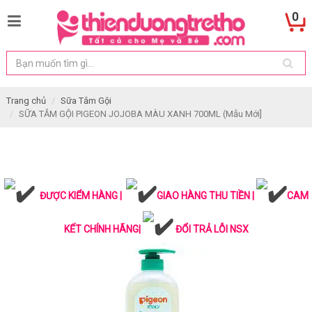
0
Trang chủ
Sữa Tắm Gội
SỮA TẮM GỘI PIGEON JOJOBA MÀU XANH 700ML (Mẫu Mới]
ĐƯỢC KIỂM HÀNG |
GIAO HÀNG THU TIỀN |
CAM
KẾT CHÍNH HÃNG|
ĐỔI TRẢ LỖI NSX