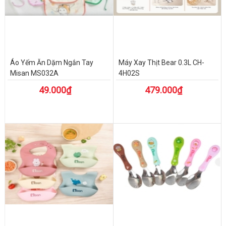
Áo Yếm Ăn Dặm Ngắn Tay
Máy Xay Thịt Bear 0.3L CH-
Misan MS032A
4H02S
49.000₫
479.000₫