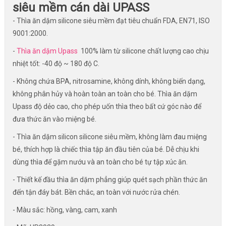
siêu mềm cán dài UPASS
- Thìa ăn dặm silicone siêu mềm đạt tiêu chuẩn FDA, EN71, ISO
9001:2000.
-
Thìa ăn dặm Upass
100% làm từ silicone chất lượng cao chịu
nhiệt tốt: -40 độ ~ 180 độ C.
- Không chứa BPA, nitrosamine, không dính, không biến dạng,
không phân hủy và hoàn toàn an toàn cho bé. Thìa ăn dặm
Upass độ dẻo cao, cho phép uốn thìa theo bất cứ góc nào để
đưa thức ăn vào miệng bé.
- Thìa ăn dặm silicon silicone siêu mềm, không làm đau miệng
bé, thích hợp là chiếc thìa tập ăn đầu tiên của bé. Dễ chịu khi
dùng thìa để gặm nướu và an toàn cho bé tự tập xúc ăn.
- Thiết kế đầu thìa ăn dặm phẳng giúp quét sạch phần thức ăn
đến tận đáy bát. Bền chắc, an toàn với nước rửa chén.
- Màu sắc: hồng, vàng, cam, xanh