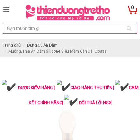
0
Trang chủ
Dụng Cụ Ăn Dặm
Muỗng/Thìa Ăn Dặm Silicone Siêu Mềm Cán Dài Upass
ĐƯỢC KIỂM HÀNG |
GIAO HÀNG THU TIỀN |
CAM
KẾT CHÍNH HÃNG|
ĐỔI TRẢ LỖI NSX