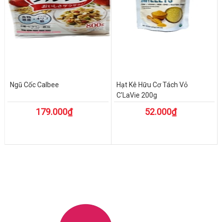
Ngũ Cốc Calbee
Hạt Kê Hữu Cơ Tách Vỏ
C'LaVie 200g
179.000₫
52.000₫