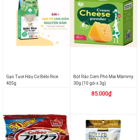
Gạo Tươi Hữu Cơ Bébi Rice
Bột Rắc Cơm Phô Mai Mămmy
405g
30g (10 gói x 3g)
85.000₫