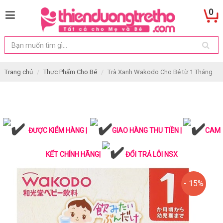
0
Trang chủ
Thực Phẩm Cho Bé
Trà Xanh Wakodo Cho Bé từ 1 Tháng
ĐƯỢC KIỂM HÀNG |
GIAO HÀNG THU TIỀN |
CAM
KẾT CHÍNH HÃNG|
ĐỔI TRẢ LỖI NSX
- 15%