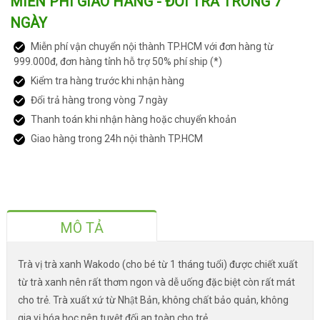
MIỄN PHÍ GIAO HÀNG - ĐỔI TRẢ TRONG 7
NGÀY
Miễn phí vận chuyển nội thành TP.HCM với đơn hàng từ
999.000đ, đơn hàng tỉnh hỗ trợ 50% phí ship (*)
Kiểm tra hàng trước khi nhận hàng
Đổi trả hàng trong vòng 7 ngày
Thanh toán khi nhận hàng hoặc chuyển khoản
Giao hàng trong 24h nội thành TP.HCM
MÔ TẢ
Trà vị trà xanh Wakodo (cho bé từ 1 tháng tuổi) được chiết xuất
từ trà xanh nên rất thơm ngon và dễ uống đặc biệt còn rất mát
cho trẻ. Trà xuất xứ từ Nhật Bản, không chất bảo quản, không
gia vị hóa học nên tuyệt đối an toàn cho trẻ.