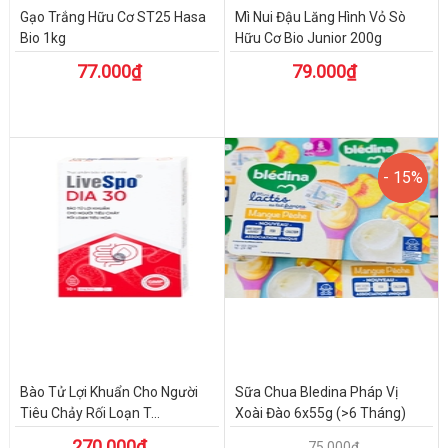
Gạo Trắng Hữu Cơ ST25 Hasa
Mì Nui Đậu Lăng Hình Vỏ Sò
Bio 1kg
Hữu Cơ Bio Junior 200g
77.000₫
79.000₫
- 15%
- 15%
Bào Tử Lợi Khuẩn Cho Người
Sữa Chua Bledina Pháp Vị
Tiêu Chảy Rối Loạn T...
Xoài Đào 6x55g (>6 Tháng)
270.000₫
75.000₫