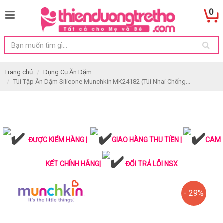
0
Trang chủ
Dụng Cụ Ăn Dặm
Túi Tập Ăn Dặm Silicone Munchkin MK24182 (Túi Nhai Chống...
ĐƯỢC KIỂM HÀNG |
GIAO HÀNG THU TIỀN |
CAM
KẾT CHÍNH HÃNG|
ĐỔI TRẢ LỖI NSX
- 29%