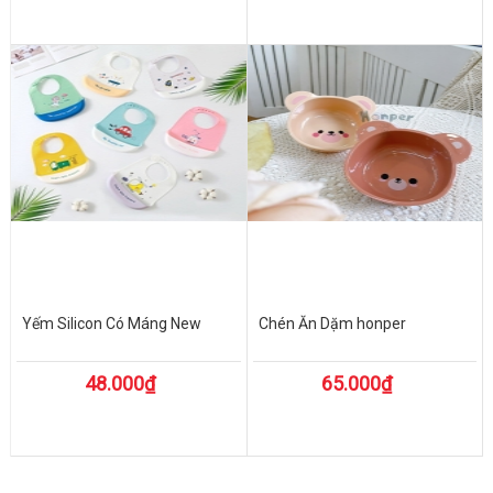
Yếm Silicon Có Máng New
Chén Ăn Dặm honper
48.000₫
65.000₫