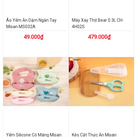
Áo Yếm Ăn Dặm Ngắn Tay
Máy Xay Thịt Bear 0.3L CH-
Misan MS032A
4H02S
49.000₫
479.000₫
Yếm Silicone Có Máng Misan
Kéo Cắt Thức Ăn Misan