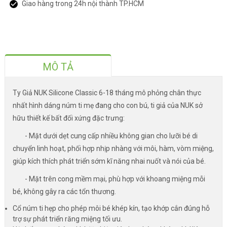
Giao hàng trong 24h nội thành TP.HCM
MÔ TẢ
Ty Giả NUK Silicone Classic 6-18 tháng mô phỏng chân thực
nhất hình dáng núm ti mẹ đang cho con bú, ti giả của NUK sở
hữu thiết kế bất đối xứng đặc trưng:
- Mặt dưới dẹt cung cấp nhiều không gian cho lưỡi bé di
chuyển linh hoạt, phối hợp nhịp nhàng với môi, hàm, vòm miệng,
giúp kích thích phát triển sớm kĩ năng nhai nuốt và nói của bé.
- Mặt trên cong mềm mại, phù hợp với khoang miệng mỗi
bé, không gây ra các tổn thương.
Cổ núm ti hẹp cho phép môi bé khép kín, tạo khớp cắn đúng hỗ
trợ sự phát triển răng miệng tối ưu.