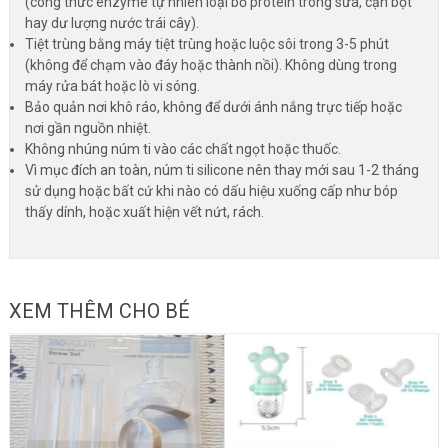
(công thức enzyme tự nhiên loại bỏ protein trong sữa, cặn bột
hay dư lượng nước trái cây).
Tiệt trùng bằng máy tiệt trùng hoặc luộc sôi trong 3-5 phút
(không để chạm vào đáy hoặc thành nồi). Không dùng trong
máy rửa bát hoặc lò vi sóng.
Bảo quản nơi khô ráo, không để dưới ánh nắng trực tiếp hoặc
nơi gần nguồn nhiệt.
Không nhúng núm ti vào các chất ngọt hoặc thuốc.
Vì mục đích an toàn, núm ti silicone nên thay mới sau 1-2 tháng
sử dụng hoặc bất cứ khi nào có dấu hiệu xuống cấp như bóp
thấy dính, hoặc xuất hiện vết nứt, rách.
XEM THÊM CHO BÉ