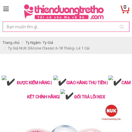
0
Trang chủ
Ty Ngậm- Ty Giả
Ty Giả NUK Silicone Classic 6-18 Tháng- Lẻ 1 Cái
ĐƯỢC KIỂM HÀNG |
GIAO HÀNG THU TIỀN |
CAM
KẾT CHÍNH HÃNG|
ĐỔI TRẢ LỖI NSX