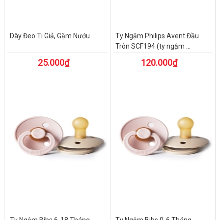
Dây Đeo Ti Giả, Gặm Nướu
Ty Ngậm Philips Avent Đầu
Tròn SCF194 (ty ngậm ...
25.000₫
120.000₫
Ty Ngậm Bibs 6-18 Tháng
Ty Ngậm Bibs 0-6 Tháng