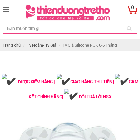
0
Trang chủ
Ty Ngậm- Ty Giả
Ty Giả Silicone NUK 0-6 Tháng
ĐƯỢC KIỂM HÀNG |
GIAO HÀNG THU TIỀN |
CAM
KẾT CHÍNH HÃNG|
ĐỔI TRẢ LỖI NSX