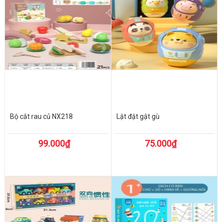
Bộ cắt rau củ NX218
Lật đật gật gù
99.000₫
75.000₫