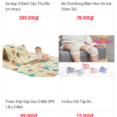
Xe Đạp 3 Bánh Cầu Thủ Nhí
Đồ Chơi Bóng Mầm Non 50 trái
(có nhạc)
(Sato 26)
289.000₫
78.000₫
Thảm Xốp Gấp Gọn 2 Mặt XPE
Vớ Bọc Gối Tập Bò
1,8 x 2 Mét
99.000₫
15.000₫