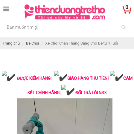
0
Trang chủ
Bé Chơi
Xe Chòi Chân Thăng Bằng Cho Bé từ 1 Tuổi
ĐƯỢC KIỂM HÀNG |
GIAO HÀNG THU TIỀN |
CAM
KẾT CHÍNH HÃNG|
ĐỔI TRẢ LỖI NSX