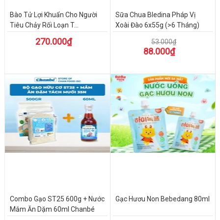
Bào Tử Lợi Khuẩn Cho Người
Sữa Chua Bledina Pháp Vị
Tiêu Chảy Rối Loạn T...
Xoài Đào 6x55g (>6 Tháng)
270.000₫
53.000₫
88.000₫
Combo Gạo ST25 600g + Nước
Gạc Hươu Non Bebedang 80ml
Mắm Ăn Dặm 60ml Chanbé