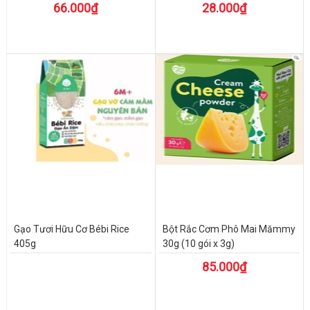
66.000₫
28.000₫
Gạo Tươi Hữu Cơ Bébi Rice
Bột Rắc Cơm Phô Mai Mămmy
405g
30g (10 gói x 3g)
85.000₫