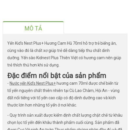
MÔ TẢ
Yến Kid’s Nest Plus+ Hương Cam Hũ 70ml hỗ trợ trẻ biếng ăn,
cùng vào đó là chất xơ giúp trẻ dễ dàng tiếp thu chất dinh
dưỡng. Yến sào Kidnest Plus Thiên Việt có hương cam nên giúp
trẻ thích thú hơn khi sử dụng.
Đặc điểm nổi bật của sản phẩm
-
Nước yến Kid’s Nest Plus+
hương cam 70ml được chế biến từ
tổ yến nguyên chất thiên nhiên tại Cù Lao Chàm, Hội An - vùng
đất nổi tiếng với tổ yến cao cấp có độ dinh dưỡng cao và kích
thước lớn hơn những tổ yến ở nơi khác.
- Quy trình sản xuất được kiểm định chất lượng chặt chẽ từ khâu
chọn lọc tổ yến đến khâu thành phẩm cuối cùng. Sản phẩm đã
được Cục Vệ sinh An toàn Thực phẩm chứng nhận đầy đủ và đã