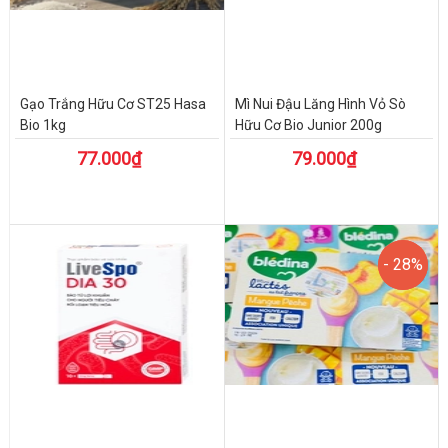
Gạo Trắng Hữu Cơ ST25 Hasa
Mì Nui Đậu Lăng Hình Vỏ Sò
Bio 1kg
Hữu Cơ Bio Junior 200g
77.000₫
79.000₫
- 28%
- 28%