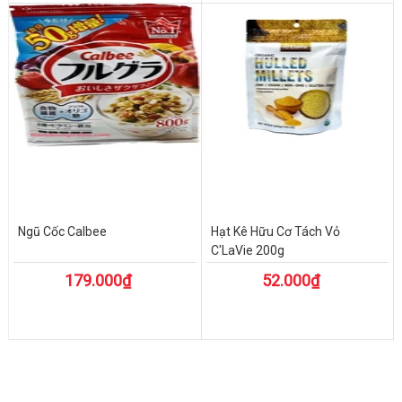
Ngũ Cốc Calbee
Hạt Kê Hữu Cơ Tách Vỏ
C'LaVie 200g
179.000₫
52.000₫