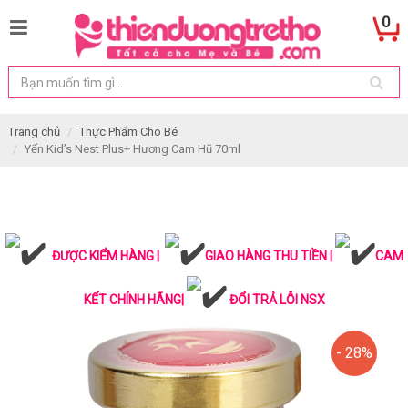
0
Trang chủ
Thực Phẩm Cho Bé
Yến Kid’s Nest Plus+ Hương Cam Hũ 70ml
ĐƯỢC KIỂM HÀNG |
GIAO HÀNG THU TIỀN |
CAM
KẾT CHÍNH HÃNG|
ĐỔI TRẢ LỖI NSX
- 28%