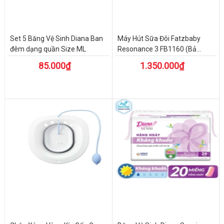
Set 5 Băng Vệ Sinh Diana Ban
Máy Hút Sữa Đôi Fatzbaby
đêm dạng quần Size ML
Resonance 3 FB1160 (Bả...
85.000₫
1.350.000₫