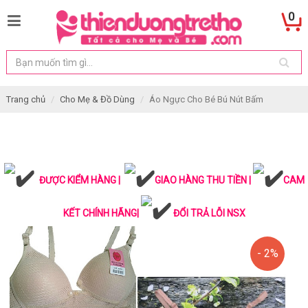
0
Trang chủ
Cho Mẹ & Đồ Dùng
Áo Ngực Cho Bé Bú Nút Bấm
ĐƯỢC KIỂM HÀNG |
GIAO HÀNG THU TIỀN |
CAM
KẾT CHÍNH HÃNG|
ĐỔI TRẢ LỖI NSX
- 2%