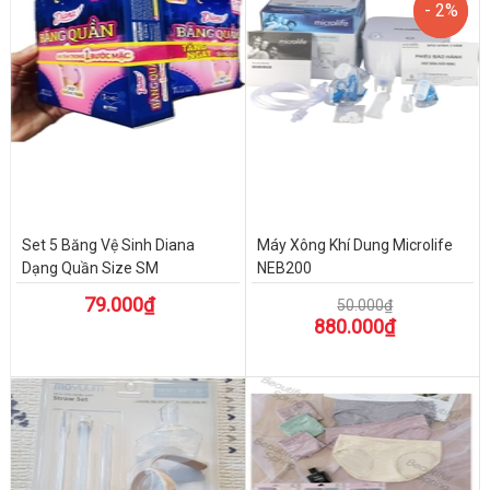
- 2%
- 2%
Set 5 Băng Vệ Sinh Diana
Máy Xông Khí Dung Microlife
Dạng Quần Size SM
NEB200
79.000₫
50.000₫
880.000₫