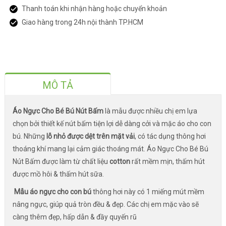
Thanh toán khi nhận hàng hoặc chuyển khoản
Giao hàng trong 24h nội thành TP.HCM
MÔ TẢ
Áo Ngực Cho Bé Bú Nút Bấm
là mẫu được nhiều chị em lựa
chọn bởi thiết kế nút bấm tiện lợi dễ dàng cởi và mặc áo cho con
bú. Những
lỗ nhỏ được dệt trên mặt vải
, có tác dụng thông hơi
thoáng khí mang lại cảm giác thoáng mát. Áo Ngực Cho Bé Bú
Nút Bấm được làm từ chất liệu
cotton
rất mềm mịn, thấm hút
được mồ hôi & thấm hút sữa.
Mẫu áo ngực cho con bú
thông hơi này có 1 miếng mút mềm
nâng ngực, giúp quả tròn đều & đẹp. Các chị em mặc vào sẽ
càng thêm đẹp, hấp dẫn & đầy quyến rũ