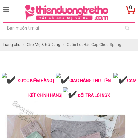
0
Trang chủ
Cho Mẹ & Đồ Dùng
Quần Lót Bầu Cạp Chéo Spring
ĐƯỢC KIỂM HÀNG |
GIAO HÀNG THU TIỀN |
CAM
KẾT CHÍNH HÃNG|
ĐỔI TRẢ LỖI NSX