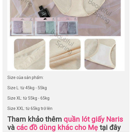
Size của sản phẩm:
Size L: từ 45kg - 55kg
Size XL: từ 55kg - 65kg
Size XXL: từ 65kg trở lên
Tham khảo thêm
quần lót giấy Naris
và
các đồ dùng khác cho Mẹ
tại đây