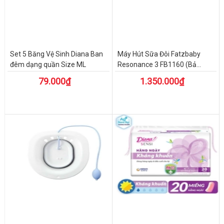
Set 5 Băng Vệ Sinh Diana Ban
Máy Hút Sữa Đôi Fatzbaby
đêm dạng quần Size ML
Resonance 3 FB1160 (Bả...
79.000₫
1.350.000₫