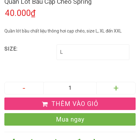
Quần Lót Bầu Cạp Chéo Spring
40.000₫
Quần lót bầu chất liệu thông hơi cạp chéo, size L, XL đến XXL
SIZE:
THÊM VÀO GIỎ
Mua ngay