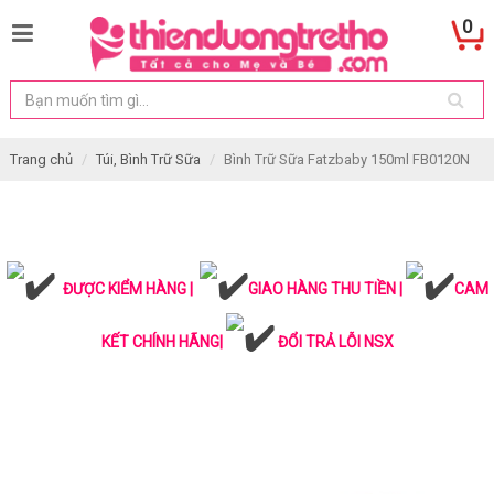
0
Trang chủ
Túi, Bình Trữ Sữa
Bình Trữ Sữa Fatzbaby 150ml FB0120N
ĐƯỢC KIỂM HÀNG |
GIAO HÀNG THU TIỀN |
CAM
KẾT CHÍNH HÃNG|
ĐỔI TRẢ LỖI NSX