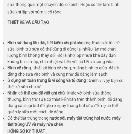
sữa thông qua một chuyển đổi cổ bình. Hoặc có thể làm bình
sữa khi lắp với núm ti cổ rộng.
THIẾT KẾ VÀ CẤU TẠO
Bình sử dụng lâu dài, tiết kiệm chi phí cho mẹ:
Khác với túi trữ
sữa, bình trữ sữa có thể dùng đi dùng lại nhiều lần mà chất
lượng bình không thay đổi. Đó là nhờ lớp nhựa khá dày dặn,
không bị co móp, chịu nhiệt và bền với tia UV và sóng viba.
Bình cổ rộng:
thiết kế bình cổ rộng, miệng bình to giúp để dễ
dàng cho sữa vào bình và cũng như dễ dàng làm sạch.
ử dụng an toàn trong lò vi sóng và tủ đông : c
hính vì vậy bạn có
thể trữ sữa cho bé.
Nhãn có thể xóa để viết ghi chú :
khác với bình sữa thông
thường, bình trữ sữa có thiết kế nhãn trên thành bình, dễ dàng
dùng các loại bút để ghi rõ ngày tháng hút sữa để mẹ có thể
quản lý sữa một cách dễ dàng
Có thể tiệt trùng trong
nước sôi, máy tiệt trùng hơi nước, máy
tiệt trùng UV và máy rửa chén
.
HỔNG SỐ KỸ THUẬT