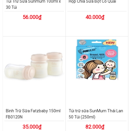
Túi Trữ Sữa Sunmum 100ml x
Hộp Chia Sữa Bột Có Quai
30 Túi
56.000₫
40.000₫
Bình Trữ Sữa Fatzbaby 150ml
Túi trữ sữa SunMum Thái Lan
FB0120N
50 Túi (250ml)
35.000₫
82.000₫