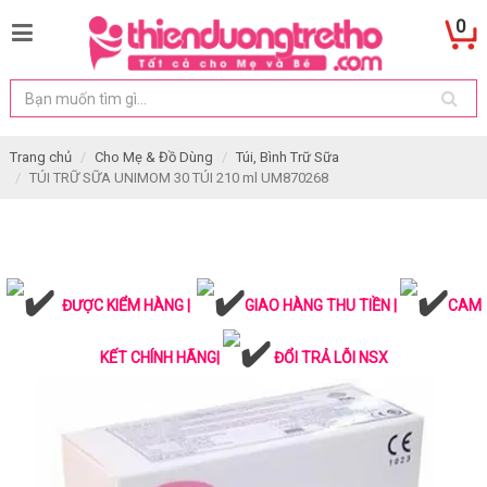
0
Trang chủ
Cho Mẹ & Đồ Dùng
Túi, Bình Trữ Sữa
TÚI TRỮ SỮA UNIMOM 30 TÚI 210 ml UM870268
ĐƯỢC KIỂM HÀNG |
GIAO HÀNG THU TIỀN |
CAM
KẾT CHÍNH HÃNG|
ĐỔI TRẢ LỖI NSX