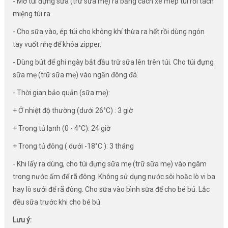
- Mở túi đựng sữa (trữ sữa mẹ) ra bằng cách xé mép túi rồi tách
miệng túi ra.
- Cho sữa vào, ép túi cho không khí thừa ra hết rồi dùng ngón
tay vuốt nhẹ để khóa zipper.
- Dùng bút để ghi ngày bắt đầu trữ sữa lên trên túi. Cho túi đựng
sữa mẹ (trữ sữa mẹ) vào ngăn đông đá.
- Thời gian bảo quản (sữa mẹ):
+ Ở nhiệt độ thường (dưới 26°C) : 3 giờ
+ Trong tủ lạnh (0 - 4°C): 24 giờ
+ Trong tủ đông ( dưới -18°C ): 3 tháng
- Khi lấy ra dùng, cho túi đựng sữa mẹ (trữ sữa mẹ) vào ngâm
trong nước ấm để rã đông. Không sử dụng nước sôi hoặc lò vi ba
hay lò sưởi để rã đông. Cho sữa vào bình sữa để cho bé bú. Lắc
đều sữa trước khi cho bé bú.
Lưu ý: