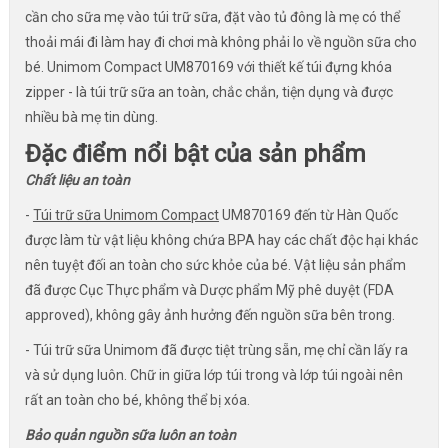
cần cho sữa mẹ vào túi trữ sữa, đặt vào tủ đông là mẹ có thể
thoải mái đi làm hay đi chơi mà không phải lo về nguồn sữa cho
bé. Unimom Compact UM870169 với thiết kế túi đựng khóa
zipper - là túi trữ sữa an toàn, chắc chắn, tiện dụng và được
nhiều bà mẹ tin dùng.
Đặc điểm nổi bật của sản phẩm
Chất liệu an toàn
-
Túi trữ sữa Unimom Compact
UM870169 đến từ Hàn Quốc
được làm từ vật liệu không chứa BPA hay các chất độc hại khác
nên tuyệt đối
an toàn cho sức khỏe của bé. Vật liệu sản phẩm
đã được Cục Thực phẩm và Dược phẩm Mỹ phê duyệt (FDA
approved), không gây ảnh hưởng đến nguồn sữa bên trong.
- Túi trữ sữa Unimom đã được tiệt trùng sẵn, mẹ chỉ cần lấy ra
và sử dụng luôn. Chữ in giữa lớp túi trong và lớp túi ngoài nên
rất an toàn cho bé, không thể bị xóa.
Bảo quản nguồn sữa luôn an toàn