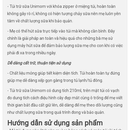
- Túi trữ sữa Unimom với khóa zipper ở miệng túi, hoàn toàn
không gây rò rỉ, không có hiện tượng chảy sữa nên mẹ luôn yên
tâm về
chất lượng sữa khi bảo quản.
- Mẹ có thể hút sữa trực tiếp vào túi mà không cần bình. Đây
chính là giải pháp an toàn và hiệu quả cho những bà mẹ sử
dụng máy hút sữa để đảm bảo lượng sữa mẹ cho con khi có việc
phải đi xa trong nhiều ngày.
Dễ dàng cất trữ, thuận tiện sử dụng
- Chất liệu mỏng giúp tiết kiệm diện tích. Túi hoàn toàn tự đứng
giúp mẹ dễ dàng xếp gọn gàng trong tủ lạnh/tủ đông.
- Túi trữ sữa Unimom có dung tích 210ml, trên mặt túi có vạch
đo dung tích cách điệu hình cây đẹp mắt cùng ô trống để mẹ viết
thời gian bắt đầu cất giữ lên, dễ dàng để mẹ theo dõi lượng cũng
như chất lượng sữa trong quá trình đong và bảo quản.
Hướng dẫn sử dụng sản phẩm