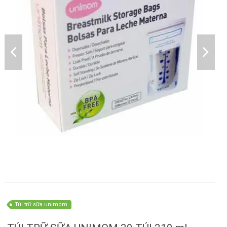
Túi trữ sữa unimom