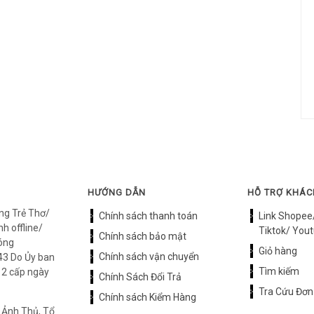
HƯỚNG DẪN
HỖ TRỢ KHÁ
ng Trẻ Thơ/
Chính sách thanh toán
Link Shopee
h offline/
Tiktok/ Yout
Chính sách bảo mật
óng
Giỏ hàng
Chính sách vận chuyển
3 Do Ủy ban
Tìm kiếm
12 cấp ngày
Chính Sách Đổi Trả
Tra Cứu Đơn
Chính sách Kiểm Hàng
 Ảnh Thủ, Tổ