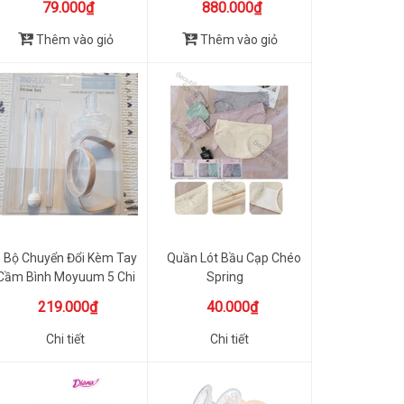
79.000₫
880.000₫
Thêm vào giỏ
Thêm vào giỏ
Bộ Chuyển Đổi Kèm Tay
Quần Lót Bầu Cạp Chéo
Cầm Bình Moyuum 5 Chi
Spring
Tiết
219.000₫
40.000₫
Chi tiết
Chi tiết