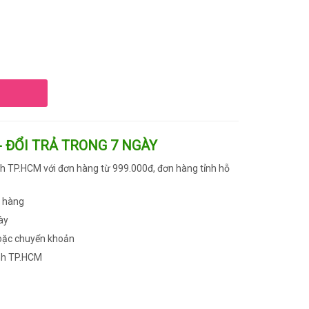
- ĐỔI TRẢ TRONG 7 NGÀY
h TP.HCM với đơn hàng từ 999.000đ, đơn hàng tỉnh hỗ
n hàng
ày
oặc chuyển khoản
nh TP.HCM