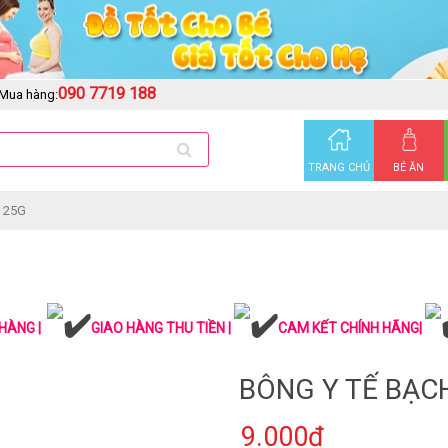
090 7719 188
Mua hàng:
TRANG CHỦ
BÉ ĂN
 25G
HÀNG |
GIAO HÀNG THU TIỀN |
CAM KẾT CHÍNH HÃNG|
BÔNG Y TẾ BẠC
9.000₫