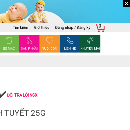
×
0
Tìm kiếm
Giới thiệu
Đăng nhập / Đăng ký
BÉ MẶC
SẢN PHẨM
NUÔI CON
LIÊN HỆ
KHUYẾN MÃI
ĐỔI TRẢ LỖI NSX
H TUYẾT 25G