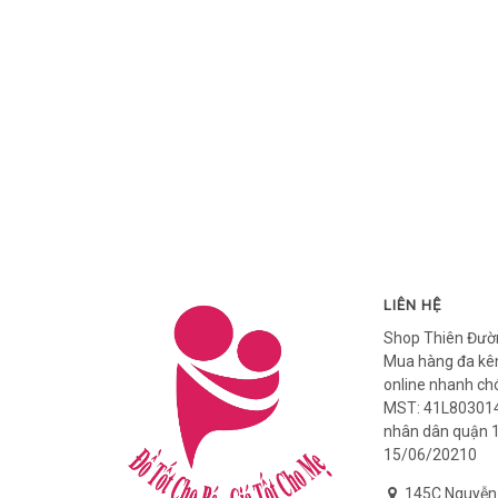
LIÊN HỆ
Shop Thiên Đườ
Mua hàng đa kên
online nhanh ch
MST: 41L803014
nhân dân quận 
15/06/20210
145C Nguyễn