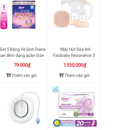
Set 5 Băng Vệ Sinh Diana
Máy Hút Sữa Đôi
Ban đêm dạng quần Size
Fatzbaby Resonance 3
ML
FB1160 (Bả...
79.000₫
1.350.000₫
Thêm vào giỏ
Thêm vào giỏ