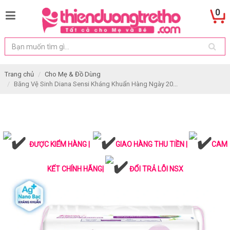
0
Trang chủ
Cho Mẹ & Đồ Dùng
Băng Vệ Sinh Diana Sensi Kháng Khuẩn Hàng Ngày 20...
ĐƯỢC KIỂM HÀNG |
GIAO HÀNG THU TIỀN |
CAM
KẾT CHÍNH HÃNG|
ĐỔI TRẢ LỖI NSX