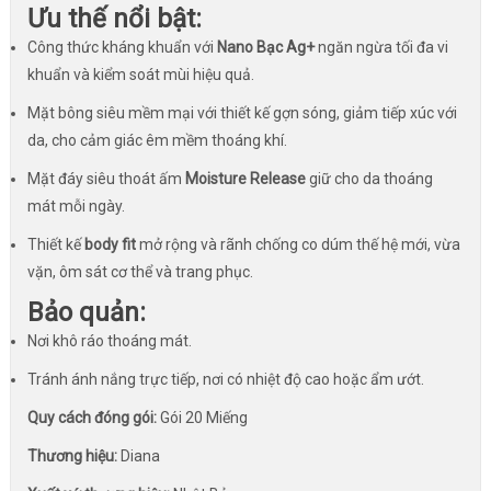
Ưu thế nổi bật:
Công thức kháng khuẩn với
Nano Bạc Ag+
ngăn ngừa tối đa vi
khuẩn và kiểm soát mùi hiệu quả.
Mặt bông siêu mềm mại với thiết kế gợn sóng, giảm tiếp xúc với
da, cho cảm giác êm mềm thoáng khí.
Mặt đáy siêu thoát ấm
Moisture Release
giữ cho da thoáng
mát mỗi ngày.
Thiết kế
body fit
mở rộng và rãnh chống co dúm thế hệ mới, vừa
vặn, ôm sát cơ thể và trang phục.
Bảo quản:
Nơi khô ráo thoáng mát.
Tránh ánh nắng trực tiếp, nơi có nhiệt độ cao hoặc ẩm ướt.
Quy cách đóng gói:
Gói 20 Miếng
Thương hiệu:
Diana