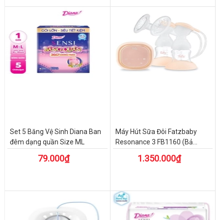
Set 5 Băng Vệ Sinh Diana Ban
Máy Hút Sữa Đôi Fatzbaby
đêm dạng quần Size ML
Resonance 3 FB1160 (Bả...
79.000₫
1.350.000₫