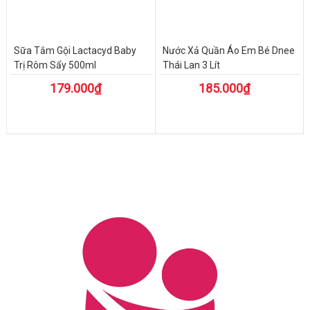
Sữa Tắm Gội Lactacyd Baby
Nước Xả Quần Áo Em Bé Dnee
Trị Rôm Sẩy 500ml
Thái Lan 3 Lít
179.000₫
185.000₫