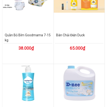
Quần Bỏ Bỉm Goodmama 7-15
Bàn Chải Điện Duck
kg
38.000₫
65.000₫