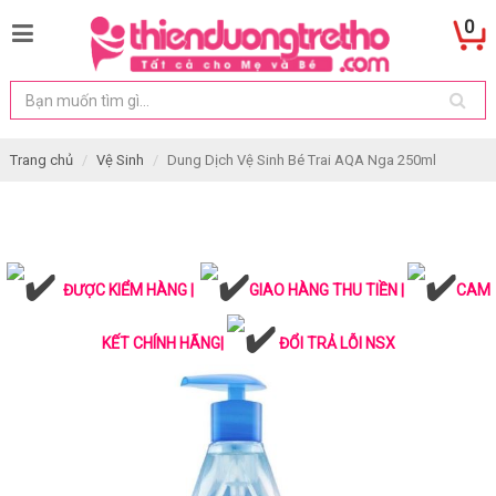
0
Trang chủ
Vệ Sinh
Dung Dịch Vệ Sinh Bé Trai AQA Nga 250ml
ĐƯỢC KIỂM HÀNG |
GIAO HÀNG THU TIỀN |
CAM
KẾT CHÍNH HÃNG|
ĐỔI TRẢ LỖI NSX