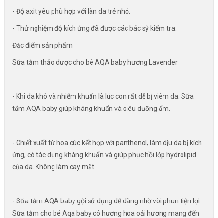
- Độ axit yêu phù hợp với làn da trẻ nhỏ.
- Thử nghiệm độ kích ứng đã được các bác sỹ kiểm tra.
Đặc điểm sản phẩm
Sữa tắm thảo dược cho bé AQA baby hương Lavender
- Khi da khô và nhiễm khuẩn là lúc con rất dễ bị viêm da. Sữa
tắm AQA baby giúp kháng khuẩn và siêu dưỡng ẩm.
- Chiết xuất từ ​​hoa cúc kết hợp với panthenol, làm dịu da bị kích
ứng, có tác dụng kháng khuẩn và giúp phục hồi lớp hydrolipid
của da. Không làm cay mắt.
- Sữa tắm AQA baby gội sử dụng dễ dàng nhờ vòi phun tiện lợi.
Sữa tắm cho bé Aqa baby có hương hoa oải hương mang đến