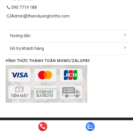
090 7719 188
Admin@thienduongtretho.com
Hướng dẫn
Hỗ trợ khách hàng
HÌNH THỨC THANH TOÁN MOMO/ZALOPAY
© Bản quyền thuộc về thienduongtretho.com | Cung cấp bởi
Sapo
Email:
info@thienduongtretho.com
| Hotline:
090 7719 188