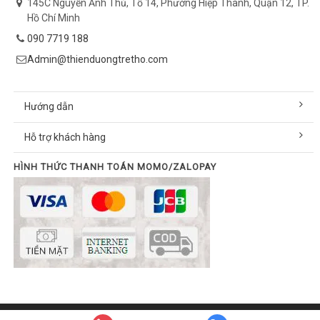
145C Nguyễn Ảnh Thủ, Tổ 14, Phường Hiệp Thành, Quận 12, TP.
Hồ Chí Minh
090 7719 188
Admin@thienduongtretho.com
Hướng dẫn
Hỗ trợ khách hàng
HÌNH THỨC THANH TOÁN MOMO/ZALOPAY
© Bản quyền thuộc về thienduongtretho.com | Cung cấp bởi
Sapo