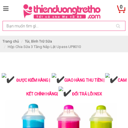
0
Trang chủ
Túi, Bình Trữ Sữa
Hộp Chia Sữa 3 Tầng Nắp Lật Upass UP8010
ĐƯỢC KIỂM HÀNG |
GIAO HÀNG THU TIỀN |
CAM
KẾT CHÍNH HÃNG|
ĐỔI TRẢ LỖI NSX